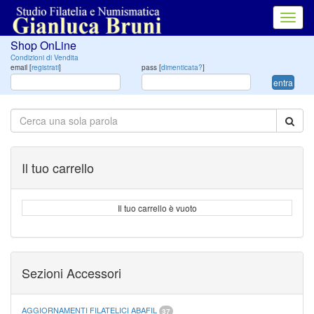
Toggl
navig
Shop OnLine
Condizioni di Vendita
email [
registrati
]
pass [
dimenticata?
]
entra
Il tuo carrello
Il tuo carrello è vuoto
Sezioni Accessori
AGGIORNAMENTI FILATELICI ABAFIL
37