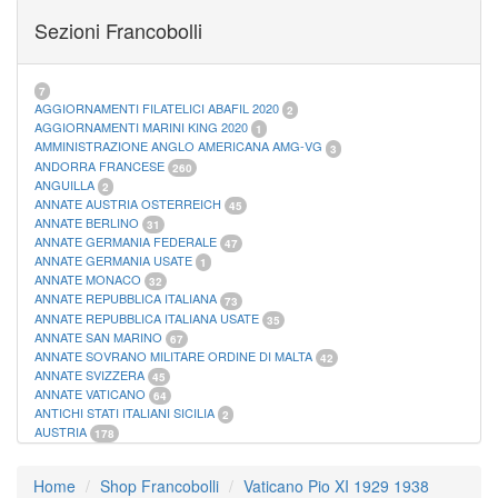
FOGLI MARINI PERIODI SEPARATI SAN MARINO
14
Sezioni Francobolli
FOGLI MARINI PERIODI SEPARATI VATICANO
10
FOGLI MARINI REGNO D'ITALIA COLONIE ITL,
20
MATERIALE FILATELICO MARINI
33
RACCOGLITORI XL
1
7
AGGIORNAMENTI FILATELICI ABAFIL 2020
2
AGGIORNAMENTI MARINI KING 2020
1
AMMINISTRAZIONE ANGLO AMERICANA AMG-VG
3
ANDORRA FRANCESE
260
ANGUILLA
2
ANNATE AUSTRIA OSTERREICH
45
ANNATE BERLINO
31
ANNATE GERMANIA FEDERALE
47
ANNATE GERMANIA USATE
1
ANNATE MONACO
32
ANNATE REPUBBLICA ITALIANA
73
ANNATE REPUBBLICA ITALIANA USATE
35
ANNATE SAN MARINO
67
ANNATE SOVRANO MILITARE ORDINE DI MALTA
42
ANNATE SVIZZERA
45
ANNATE VATICANO
64
ANTICHI STATI ITALIANI SICILIA
2
AUSTRIA
178
AZZORRE
114
BUSTE PRIMO GIORNO SAN MARINO
2
Home
Shop Francobolli
Vaticano Pio XI 1929 1938
CASTELROSSO
10