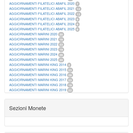
AGGIORNAMENTI FILATELICI ABAFIL 2020
7
AGGIORNAMENTI FILATELICI ABAFIL 2021
12
AGGIORNAMENTI FILATELICI ABAFIL 2022
12
AGGIORNAMENTI FILATELICI ABAFIL 2023
9
AGGIORNAMENTI FILATELICI ABAFIL 2024
6
AGGIORNAMENTI FILATELICI ABAFIL 2025
6
AGGIORNAMENTI MARINI 2020
20
AGGIORNAMENTI MARINI 2021
16
AGGIORNAMENTI MARINI 2022
23
AGGIORNAMENTI MARINI 2023
19
AGGIORNAMENTI MARINI 2024
26
AGGIORNAMENTI MARINI 2025
20
AGGIORNAMENTI MARINI KING 2014
2
AGGIORNAMENTI MARINI KING 2015
23
AGGIORNAMENTI MARINI KING 2016
28
AGGIORNAMENTI MARINI KING 2017
23
AGGIORNAMENTI MARINI KING 2018
19
AGGIORNAMENTI MARINI KING 2019
22
AGGIORNAMENTI MARINI KING ITALIA ANNUALI
9
ALBUM PER CARTAMONETA
1
CARTELLE FILATELICHE ABAFIL
25
Sezioni Monete
CARTELLE FILATELICHE MARINI
16
CARTELLE FILATELICHE MASTERPHIL
21
FOGLI FILATELICI SAN MARINO
13
FOGLI FILATELICI VATICANO
37
FOGLI MARINI PERIODI SEPARATI ITALIA
15