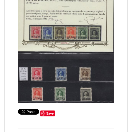
COLONIE ITALIANE ISOLE EGEO SCARPANTO
14
COLONIE ITALIANE ISOLE EGEO SIMI
19
COLONIE ITALIANE ISOLE EGEO STAMPALIA
28
COLONIE ITALIANE LA CANEA
1
COLONIE ITALIANE LIBIA
41
COLONIE ITALIANE LITTORALE SLOVENO
2
COLONIE ITALIANE LUBIANA
2
COLONIE ITALIANE MEF
1
COLONIE ITALIANE MONTENEGRO
1
COLONIE ITALIANE OCCUPAZIONE FIUME
1
COLONIE ITALIANE OLTRE GIUBA
30
COLONIE ITALIANE PECHINO
1
COLONIE ITALIANE SASENO
10
COLONIE ITALIANE SMIRNE
1
COLONIE ITALIANE SOMALIA
185
COLONIE ITALIANE TIENTSIN
1
COLONIE ITALIANE TRIPOLI DI BARBERIA
1
COLONIE ITALIANE TRIPOLITANIA
98
COLONIE ITALIANE ZARA
2
COLONIE ITALIANE ZONA FIUMANO KUPA
2
CORPO POLACCO
18
DUCATO DI MODENA
6
EMISSIONI LOCALI TERAMO
Save
16
EUROPA CEPT 1956
6
EUROPA CEPT 1957
10
EUROPA CEPT 1958
8