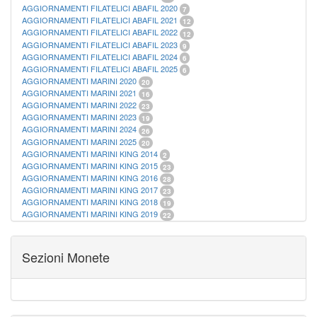
AGGIORNAMENTI FILATELICI ABAFIL 2020
7
AGGIORNAMENTI FILATELICI ABAFIL 2021
12
AGGIORNAMENTI FILATELICI ABAFIL 2022
12
AGGIORNAMENTI FILATELICI ABAFIL 2023
9
AGGIORNAMENTI FILATELICI ABAFIL 2024
6
AGGIORNAMENTI FILATELICI ABAFIL 2025
6
AGGIORNAMENTI MARINI 2020
20
AGGIORNAMENTI MARINI 2021
16
AGGIORNAMENTI MARINI 2022
23
AGGIORNAMENTI MARINI 2023
19
AGGIORNAMENTI MARINI 2024
26
AGGIORNAMENTI MARINI 2025
20
AGGIORNAMENTI MARINI KING 2014
2
AGGIORNAMENTI MARINI KING 2015
23
AGGIORNAMENTI MARINI KING 2016
28
AGGIORNAMENTI MARINI KING 2017
23
AGGIORNAMENTI MARINI KING 2018
19
AGGIORNAMENTI MARINI KING 2019
22
AGGIORNAMENTI MARINI KING ITALIA ANNUALI
9
ALBUM PER CARTAMONETA
1
CARTELLE FILATELICHE ABAFIL
25
Sezioni Monete
CARTELLE FILATELICHE MARINI
16
CARTELLE FILATELICHE MASTERPHIL
21
FOGLI FILATELICI SAN MARINO
13
FOGLI FILATELICI VATICANO
37
FOGLI MARINI PERIODI SEPARATI ITALIA
15