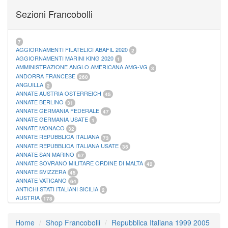
FOGLI MARINI PERIODI SEPARATI SAN MARINO
14
Sezioni Francobolli
FOGLI MARINI PERIODI SEPARATI VATICANO
10
FOGLI MARINI REGNO D'ITALIA COLONIE ITL,
20
MATERIALE FILATELICO MARINI
33
RACCOGLITORI XL
1
7
AGGIORNAMENTI FILATELICI ABAFIL 2020
2
AGGIORNAMENTI MARINI KING 2020
1
AMMINISTRAZIONE ANGLO AMERICANA AMG-VG
3
ANDORRA FRANCESE
260
ANGUILLA
2
ANNATE AUSTRIA OSTERREICH
45
ANNATE BERLINO
31
ANNATE GERMANIA FEDERALE
47
ANNATE GERMANIA USATE
1
ANNATE MONACO
32
ANNATE REPUBBLICA ITALIANA
73
ANNATE REPUBBLICA ITALIANA USATE
35
ANNATE SAN MARINO
67
ANNATE SOVRANO MILITARE ORDINE DI MALTA
42
ANNATE SVIZZERA
45
ANNATE VATICANO
64
ANTICHI STATI ITALIANI SICILIA
2
AUSTRIA
178
AZZORRE
114
BUSTE PRIMO GIORNO SAN MARINO
2
Home
Shop Francobolli
Repubblica Italiana 1999 2005
CASTELROSSO
10