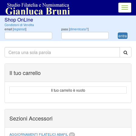
Toggl
navig
Shop OnLine
Condizioni di Vendita
email [
registrati
]
pass [
dimenticata?
]
entra
Il tuo carrello
Il tuo carrello è vuoto
Sezioni Accessori
AGGIORNAMENTI FILATELICI ABAFIL
37