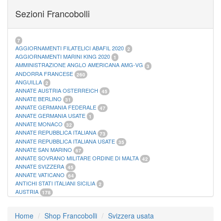
FOGLI MARINI PERIODI SEPARATI SAN MARINO
14
Sezioni Francobolli
FOGLI MARINI PERIODI SEPARATI VATICANO
10
FOGLI MARINI REGNO D'ITALIA COLONIE ITL,
20
MATERIALE FILATELICO MARINI
33
RACCOGLITORI XL
1
7
AGGIORNAMENTI FILATELICI ABAFIL 2020
2
AGGIORNAMENTI MARINI KING 2020
1
AMMINISTRAZIONE ANGLO AMERICANA AMG-VG
3
ANDORRA FRANCESE
260
ANGUILLA
2
ANNATE AUSTRIA OSTERREICH
45
ANNATE BERLINO
31
ANNATE GERMANIA FEDERALE
47
ANNATE GERMANIA USATE
1
ANNATE MONACO
32
ANNATE REPUBBLICA ITALIANA
73
ANNATE REPUBBLICA ITALIANA USATE
35
ANNATE SAN MARINO
67
ANNATE SOVRANO MILITARE ORDINE DI MALTA
42
ANNATE SVIZZERA
45
ANNATE VATICANO
64
ANTICHI STATI ITALIANI SICILIA
2
AUSTRIA
178
AZZORRE
114
BUSTE PRIMO GIORNO SAN MARINO
2
Home
Shop Francobolli
Svizzera usata
CASTELROSSO
10