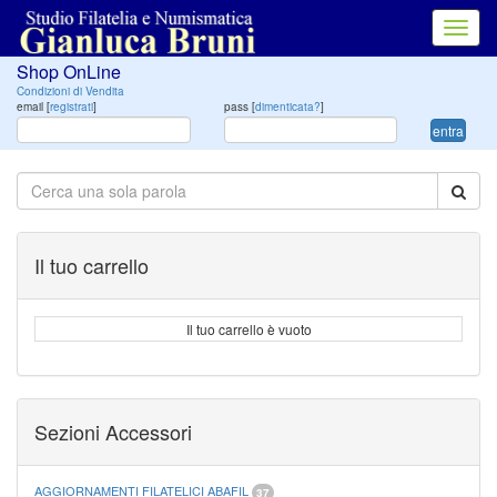
Toggl
navig
Shop OnLine
Condizioni di Vendita
email [
registrati
]
pass [
dimenticata?
]
entra
Il tuo carrello
Il tuo carrello è vuoto
Sezioni Accessori
AGGIORNAMENTI FILATELICI ABAFIL
37