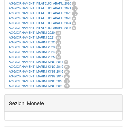
AGGIORNAMENTI FILATELICI ABAFIL 2020
7
AGGIORNAMENTI FILATELICI ABAFIL 2021
12
AGGIORNAMENTI FILATELICI ABAFIL 2022
12
AGGIORNAMENTI FILATELICI ABAFIL 2023
9
AGGIORNAMENTI FILATELICI ABAFIL 2024
6
AGGIORNAMENTI FILATELICI ABAFIL 2025
6
AGGIORNAMENTI MARINI 2020
20
AGGIORNAMENTI MARINI 2021
16
AGGIORNAMENTI MARINI 2022
23
AGGIORNAMENTI MARINI 2023
19
AGGIORNAMENTI MARINI 2024
26
AGGIORNAMENTI MARINI 2025
20
AGGIORNAMENTI MARINI KING 2014
2
AGGIORNAMENTI MARINI KING 2015
23
AGGIORNAMENTI MARINI KING 2016
28
AGGIORNAMENTI MARINI KING 2017
23
AGGIORNAMENTI MARINI KING 2018
19
AGGIORNAMENTI MARINI KING 2019
22
AGGIORNAMENTI MARINI KING ITALIA ANNUALI
9
ALBUM PER CARTAMONETA
1
CARTELLE FILATELICHE ABAFIL
25
Sezioni Monete
CARTELLE FILATELICHE MARINI
16
CARTELLE FILATELICHE MASTERPHIL
21
FOGLI FILATELICI SAN MARINO
13
FOGLI FILATELICI VATICANO
37
FOGLI MARINI PERIODI SEPARATI ITALIA
15