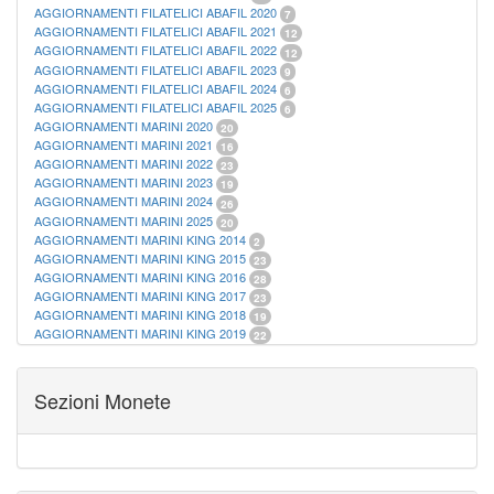
AGGIORNAMENTI FILATELICI ABAFIL 2020
7
AGGIORNAMENTI FILATELICI ABAFIL 2021
12
AGGIORNAMENTI FILATELICI ABAFIL 2022
12
AGGIORNAMENTI FILATELICI ABAFIL 2023
9
AGGIORNAMENTI FILATELICI ABAFIL 2024
6
AGGIORNAMENTI FILATELICI ABAFIL 2025
6
AGGIORNAMENTI MARINI 2020
20
AGGIORNAMENTI MARINI 2021
16
AGGIORNAMENTI MARINI 2022
23
AGGIORNAMENTI MARINI 2023
19
AGGIORNAMENTI MARINI 2024
26
AGGIORNAMENTI MARINI 2025
20
AGGIORNAMENTI MARINI KING 2014
2
AGGIORNAMENTI MARINI KING 2015
23
AGGIORNAMENTI MARINI KING 2016
28
AGGIORNAMENTI MARINI KING 2017
23
AGGIORNAMENTI MARINI KING 2018
19
AGGIORNAMENTI MARINI KING 2019
22
AGGIORNAMENTI MARINI KING ITALIA ANNUALI
9
ALBUM PER CARTAMONETA
1
CARTELLE FILATELICHE ABAFIL
25
Sezioni Monete
CARTELLE FILATELICHE MARINI
16
CARTELLE FILATELICHE MASTERPHIL
21
FOGLI FILATELICI SAN MARINO
13
FOGLI FILATELICI VATICANO
37
FOGLI MARINI PERIODI SEPARATI ITALIA
15