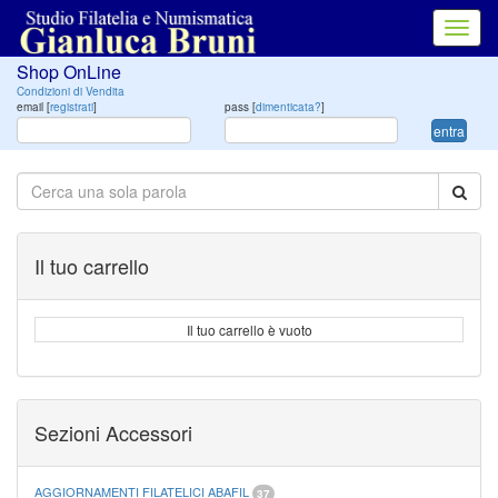
Toggl
navig
Shop OnLine
Condizioni di Vendita
email [
registrati
]
pass [
dimenticata?
]
entra
Il tuo carrello
Il tuo carrello è vuoto
Sezioni Accessori
AGGIORNAMENTI FILATELICI ABAFIL
37