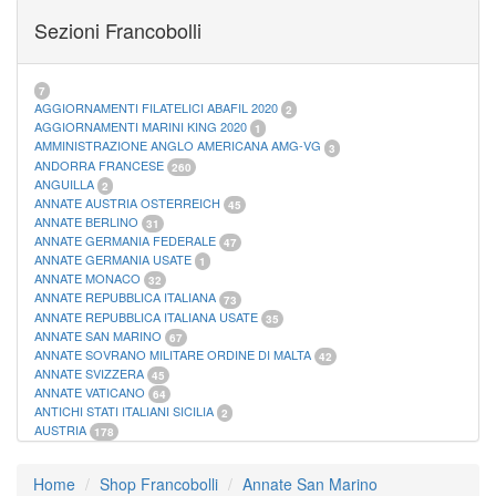
FOGLI MARINI PERIODI SEPARATI SAN MARINO
14
Sezioni Francobolli
FOGLI MARINI PERIODI SEPARATI VATICANO
10
FOGLI MARINI REGNO D'ITALIA COLONIE ITL,
20
MATERIALE FILATELICO MARINI
33
RACCOGLITORI XL
1
7
AGGIORNAMENTI FILATELICI ABAFIL 2020
2
AGGIORNAMENTI MARINI KING 2020
1
AMMINISTRAZIONE ANGLO AMERICANA AMG-VG
3
ANDORRA FRANCESE
260
ANGUILLA
2
ANNATE AUSTRIA OSTERREICH
45
ANNATE BERLINO
31
ANNATE GERMANIA FEDERALE
47
ANNATE GERMANIA USATE
1
ANNATE MONACO
32
ANNATE REPUBBLICA ITALIANA
73
ANNATE REPUBBLICA ITALIANA USATE
35
ANNATE SAN MARINO
67
ANNATE SOVRANO MILITARE ORDINE DI MALTA
42
ANNATE SVIZZERA
45
ANNATE VATICANO
64
ANTICHI STATI ITALIANI SICILIA
2
AUSTRIA
178
AZZORRE
114
BUSTE PRIMO GIORNO SAN MARINO
2
Home
Shop Francobolli
Annate San Marino
CASTELROSSO
10