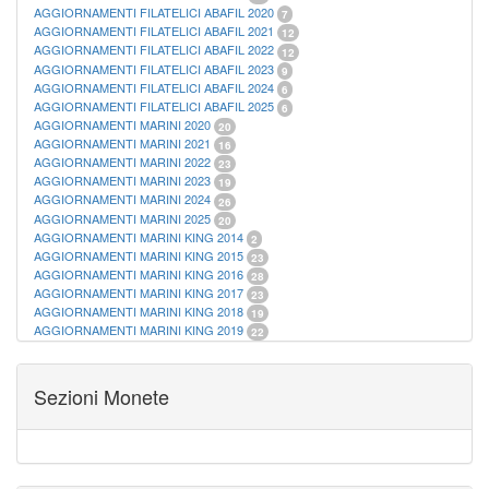
AGGIORNAMENTI FILATELICI ABAFIL 2020
7
AGGIORNAMENTI FILATELICI ABAFIL 2021
12
AGGIORNAMENTI FILATELICI ABAFIL 2022
12
AGGIORNAMENTI FILATELICI ABAFIL 2023
9
AGGIORNAMENTI FILATELICI ABAFIL 2024
6
AGGIORNAMENTI FILATELICI ABAFIL 2025
6
AGGIORNAMENTI MARINI 2020
20
AGGIORNAMENTI MARINI 2021
16
AGGIORNAMENTI MARINI 2022
23
AGGIORNAMENTI MARINI 2023
19
AGGIORNAMENTI MARINI 2024
26
AGGIORNAMENTI MARINI 2025
20
AGGIORNAMENTI MARINI KING 2014
2
AGGIORNAMENTI MARINI KING 2015
23
AGGIORNAMENTI MARINI KING 2016
28
AGGIORNAMENTI MARINI KING 2017
23
AGGIORNAMENTI MARINI KING 2018
19
AGGIORNAMENTI MARINI KING 2019
22
AGGIORNAMENTI MARINI KING ITALIA ANNUALI
9
ALBUM PER CARTAMONETA
1
CARTELLE FILATELICHE ABAFIL
25
Sezioni Monete
CARTELLE FILATELICHE MARINI
16
CARTELLE FILATELICHE MASTERPHIL
21
FOGLI FILATELICI SAN MARINO
13
FOGLI FILATELICI VATICANO
37
FOGLI MARINI PERIODI SEPARATI ITALIA
15