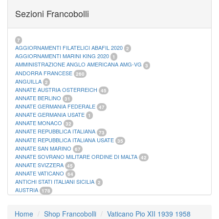
FOGLI MARINI PERIODI SEPARATI SAN MARINO
14
Sezioni Francobolli
FOGLI MARINI PERIODI SEPARATI VATICANO
10
FOGLI MARINI REGNO D'ITALIA COLONIE ITL,
20
MATERIALE FILATELICO MARINI
33
RACCOGLITORI XL
1
7
AGGIORNAMENTI FILATELICI ABAFIL 2020
2
AGGIORNAMENTI MARINI KING 2020
1
AMMINISTRAZIONE ANGLO AMERICANA AMG-VG
3
ANDORRA FRANCESE
260
ANGUILLA
2
ANNATE AUSTRIA OSTERREICH
45
ANNATE BERLINO
31
ANNATE GERMANIA FEDERALE
47
ANNATE GERMANIA USATE
1
ANNATE MONACO
32
ANNATE REPUBBLICA ITALIANA
73
ANNATE REPUBBLICA ITALIANA USATE
35
ANNATE SAN MARINO
67
ANNATE SOVRANO MILITARE ORDINE DI MALTA
42
ANNATE SVIZZERA
45
ANNATE VATICANO
64
ANTICHI STATI ITALIANI SICILIA
2
AUSTRIA
178
AZZORRE
114
BUSTE PRIMO GIORNO SAN MARINO
2
Home
Shop Francobolli
Vaticano Pio XII 1939 1958
CASTELROSSO
10