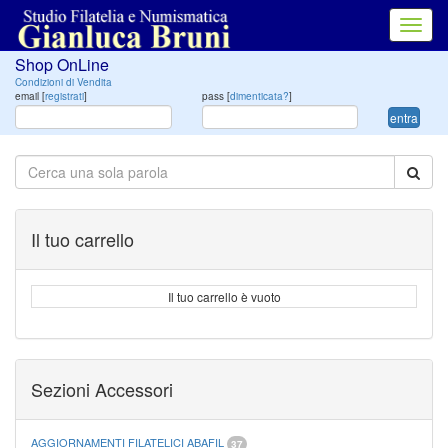
Toggl
navig
Shop OnLine
Condizioni di Vendita
email [
registrati
]
pass [
dimenticata?
]
entra
Il tuo carrello
Il tuo carrello è vuoto
Sezioni Accessori
AGGIORNAMENTI FILATELICI ABAFIL
37