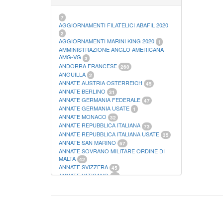
21
FOGLI FILATELICI SAN MARINO
13
FOGLI FILATELICI VATICANO
37
7
FOGLI MARINI PERIODI SEPARATI ITALIA
AGGIORNAMENTI FILATELICI ABAFIL 2020
15
2
FOGLI MARINI PERIODI SEPARATI SAN
AGGIORNAMENTI MARINI KING 2020
1
MARINO
AMMINISTRAZIONE ANGLO AMERICANA
14
FOGLI MARINI PERIODI SEPARATI
AMG-VG
3
VATICANO
ANDORRA FRANCESE
10
260
FOGLI MARINI REGNO D'ITALIA COLONIE
ANGUILLA
2
ITL,
20
ANNATE AUSTRIA OSTERREICH
45
MATERIALE FILATELICO MARINI
33
ANNATE BERLINO
31
RACCOGLITORI XL
1
ANNATE GERMANIA FEDERALE
47
ANNATE GERMANIA USATE
1
ANNATE MONACO
32
ANNATE REPUBBLICA ITALIANA
73
ANNATE REPUBBLICA ITALIANA USATE
35
ANNATE SAN MARINO
67
ANNATE SOVRANO MILITARE ORDINE DI
MALTA
42
ANNATE SVIZZERA
45
ANNATE VATICANO
64
ANTICHI STATI ITALIANI SICILIA
2
AUSTRIA
178
AZZORRE
114
BUSTE PRIMO GIORNO SAN MARINO
2
CASTELROSSO
10