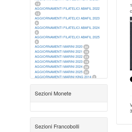
12
1
AGGIORNAMENTI FILATELICI ABAFIL 2022
c
12
AGGIORNAMENTI FILATELICI ABAFIL 2023
9
AGGIORNAMENTI FILATELICI ABAFIL 2024
6
AGGIORNAMENTI FILATELICI ABAFIL 2025
6
AGGIORNAMENTI MARINI 2020
20
AGGIORNAMENTI MARINI 2021
16
AGGIORNAMENTI MARINI 2022
23
AGGIORNAMENTI MARINI 2023
19
AGGIORNAMENTI MARINI 2024
26
AGGIORNAMENTI MARINI 2025
20
AGGIORNAMENTI MARINI KING 2014
2
AGGIORNAMENTI MARINI KING 2015
23
AGGIORNAMENTI MARINI KING 2016
28
AGGIORNAMENTI MARINI KING 2017
Sezioni Monete
23
AGGIORNAMENTI MARINI KING 2018
19
AGGIORNAMENTI MARINI KING 2019
22
V
AGGIORNAMENTI MARINI KING ITALIA
3
ANNUALI
9
ALBUM PER CARTAMONETA
1
CARTELLE FILATELICHE ABAFIL
25
Sezioni Francobolli
CARTELLE FILATELICHE MARINI
16
CARTELLE FILATELICHE MASTERPHIL