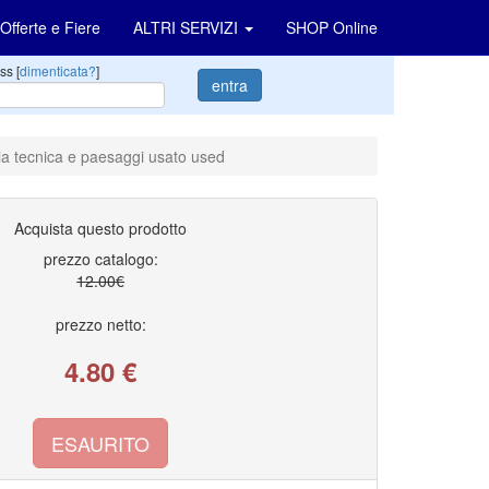
Offerte e Fiere
ALTRI SERVIZI
SHOP Online
ss [
dimenticata?
]
entra
ia tecnica e paesaggi usato used
Acquista questo prodotto
prezzo catalogo:
12.00€
prezzo netto:
4.80
€
ESAURITO