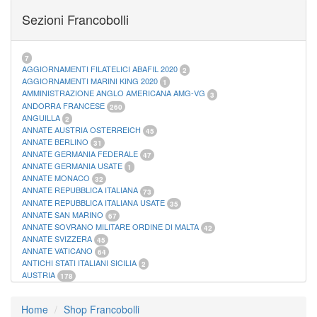
FOGLI MARINI PERIODI SEPARATI SAN MARINO
14
Sezioni Francobolli
FOGLI MARINI PERIODI SEPARATI VATICANO
10
FOGLI MARINI REGNO D'ITALIA COLONIE ITL,
20
MATERIALE FILATELICO MARINI
33
RACCOGLITORI XL
1
7
AGGIORNAMENTI FILATELICI ABAFIL 2020
2
AGGIORNAMENTI MARINI KING 2020
1
AMMINISTRAZIONE ANGLO AMERICANA AMG-VG
3
ANDORRA FRANCESE
260
ANGUILLA
2
ANNATE AUSTRIA OSTERREICH
45
ANNATE BERLINO
31
ANNATE GERMANIA FEDERALE
47
ANNATE GERMANIA USATE
1
ANNATE MONACO
32
ANNATE REPUBBLICA ITALIANA
73
ANNATE REPUBBLICA ITALIANA USATE
35
ANNATE SAN MARINO
67
ANNATE SOVRANO MILITARE ORDINE DI MALTA
42
ANNATE SVIZZERA
45
ANNATE VATICANO
64
ANTICHI STATI ITALIANI SICILIA
2
AUSTRIA
178
AZZORRE
114
BUSTE PRIMO GIORNO SAN MARINO
2
Home
Shop Francobolli
CASTELROSSO
10