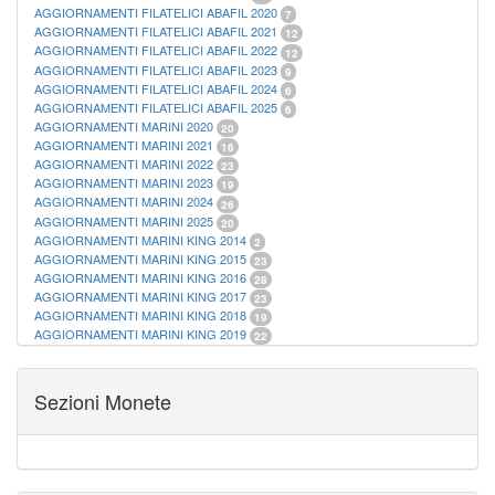
AGGIORNAMENTI FILATELICI ABAFIL 2020
7
AGGIORNAMENTI FILATELICI ABAFIL 2021
12
AGGIORNAMENTI FILATELICI ABAFIL 2022
12
AGGIORNAMENTI FILATELICI ABAFIL 2023
9
AGGIORNAMENTI FILATELICI ABAFIL 2024
6
AGGIORNAMENTI FILATELICI ABAFIL 2025
6
AGGIORNAMENTI MARINI 2020
20
AGGIORNAMENTI MARINI 2021
16
AGGIORNAMENTI MARINI 2022
23
AGGIORNAMENTI MARINI 2023
19
AGGIORNAMENTI MARINI 2024
26
AGGIORNAMENTI MARINI 2025
20
AGGIORNAMENTI MARINI KING 2014
2
AGGIORNAMENTI MARINI KING 2015
23
AGGIORNAMENTI MARINI KING 2016
28
AGGIORNAMENTI MARINI KING 2017
23
AGGIORNAMENTI MARINI KING 2018
19
AGGIORNAMENTI MARINI KING 2019
22
AGGIORNAMENTI MARINI KING ITALIA ANNUALI
9
ALBUM PER CARTAMONETA
1
CARTELLE FILATELICHE ABAFIL
25
Sezioni Monete
CARTELLE FILATELICHE MARINI
16
CARTELLE FILATELICHE MASTERPHIL
21
FOGLI FILATELICI SAN MARINO
13
FOGLI FILATELICI VATICANO
37
FOGLI MARINI PERIODI SEPARATI ITALIA
15