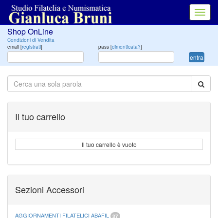
Toggl
navig
Shop OnLine
Condizioni di Vendita
email [
registrati
]
pass [
dimenticata?
]
entra
Il tuo carrello
Il tuo carrello è vuoto
Sezioni Accessori
AGGIORNAMENTI FILATELICI ABAFIL
37