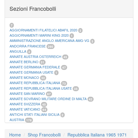
FOGLI MARINI PERIODI SEPARATI SAN MARINO
14
Sezioni Francobolli
FOGLI MARINI PERIODI SEPARATI VATICANO
10
FOGLI MARINI REGNO D'ITALIA COLONIE ITL,
20
MATERIALE FILATELICO MARINI
33
RACCOGLITORI XL
1
7
AGGIORNAMENTI FILATELICI ABAFIL 2020
2
AGGIORNAMENTI MARINI KING 2020
1
AMMINISTRAZIONE ANGLO AMERICANA AMG-VG
3
ANDORRA FRANCESE
260
ANGUILLA
2
ANNATE AUSTRIA OSTERREICH
45
ANNATE BERLINO
31
ANNATE GERMANIA FEDERALE
47
ANNATE GERMANIA USATE
1
ANNATE MONACO
32
ANNATE REPUBBLICA ITALIANA
73
ANNATE REPUBBLICA ITALIANA USATE
35
ANNATE SAN MARINO
67
ANNATE SOVRANO MILITARE ORDINE DI MALTA
42
ANNATE SVIZZERA
45
ANNATE VATICANO
64
ANTICHI STATI ITALIANI SICILIA
2
AUSTRIA
178
AZZORRE
114
BUSTE PRIMO GIORNO SAN MARINO
2
Home
Shop Francobolli
Repubblica Italiana 1965 1971
CASTELROSSO
10