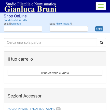
Toggl
navig
Shop OnLine
Condizioni di Vendita
email [
registrati
]
pass [
dimenticata?
]
entra
Il tuo carrello
Il tuo carrello è vuoto
Sezioni Accessori
AGGIORNAMENTI FILATELICI ABAFIL
37