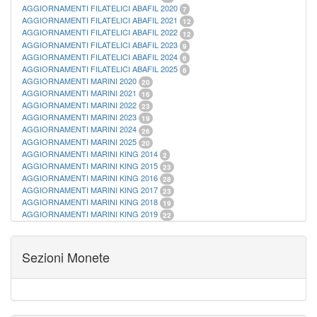
AGGIORNAMENTI FILATELICI ABAFIL 2020
7
AGGIORNAMENTI FILATELICI ABAFIL 2021
12
AGGIORNAMENTI FILATELICI ABAFIL 2022
12
AGGIORNAMENTI FILATELICI ABAFIL 2023
9
AGGIORNAMENTI FILATELICI ABAFIL 2024
6
AGGIORNAMENTI FILATELICI ABAFIL 2025
6
AGGIORNAMENTI MARINI 2020
20
AGGIORNAMENTI MARINI 2021
16
AGGIORNAMENTI MARINI 2022
23
AGGIORNAMENTI MARINI 2023
19
AGGIORNAMENTI MARINI 2024
26
AGGIORNAMENTI MARINI 2025
20
AGGIORNAMENTI MARINI KING 2014
2
AGGIORNAMENTI MARINI KING 2015
23
AGGIORNAMENTI MARINI KING 2016
28
AGGIORNAMENTI MARINI KING 2017
23
AGGIORNAMENTI MARINI KING 2018
19
AGGIORNAMENTI MARINI KING 2019
22
AGGIORNAMENTI MARINI KING ITALIA ANNUALI
9
ALBUM PER CARTAMONETA
1
CARTELLE FILATELICHE ABAFIL
25
Sezioni Monete
CARTELLE FILATELICHE MARINI
16
CARTELLE FILATELICHE MASTERPHIL
21
FOGLI FILATELICI SAN MARINO
13
FOGLI FILATELICI VATICANO
37
FOGLI MARINI PERIODI SEPARATI ITALIA
15