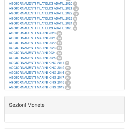
AGGIORNAMENTI FILATELICI ABAFIL 2020
7
AGGIORNAMENTI FILATELICI ABAFIL 2021
12
AGGIORNAMENTI FILATELICI ABAFIL 2022
12
AGGIORNAMENTI FILATELICI ABAFIL 2023
9
AGGIORNAMENTI FILATELICI ABAFIL 2024
6
AGGIORNAMENTI FILATELICI ABAFIL 2025
6
AGGIORNAMENTI MARINI 2020
20
AGGIORNAMENTI MARINI 2021
16
AGGIORNAMENTI MARINI 2022
23
AGGIORNAMENTI MARINI 2023
19
AGGIORNAMENTI MARINI 2024
26
AGGIORNAMENTI MARINI 2025
20
AGGIORNAMENTI MARINI KING 2014
2
AGGIORNAMENTI MARINI KING 2015
23
AGGIORNAMENTI MARINI KING 2016
28
AGGIORNAMENTI MARINI KING 2017
23
AGGIORNAMENTI MARINI KING 2018
19
AGGIORNAMENTI MARINI KING 2019
22
AGGIORNAMENTI MARINI KING ITALIA ANNUALI
9
ALBUM PER CARTAMONETA
1
CARTELLE FILATELICHE ABAFIL
25
Sezioni Monete
CARTELLE FILATELICHE MARINI
16
CARTELLE FILATELICHE MASTERPHIL
21
FOGLI FILATELICI SAN MARINO
13
FOGLI FILATELICI VATICANO
37
FOGLI MARINI PERIODI SEPARATI ITALIA
15