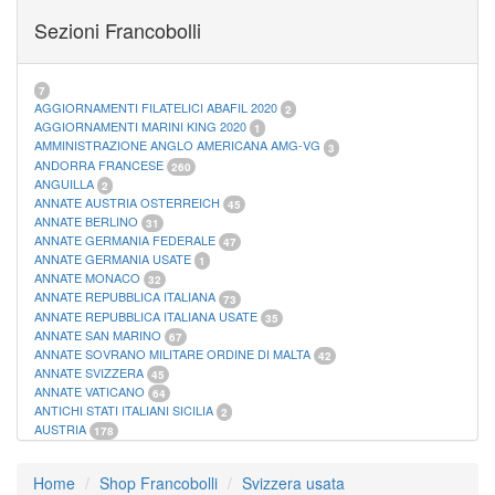
FOGLI MARINI PERIODI SEPARATI SAN MARINO
14
Sezioni Francobolli
FOGLI MARINI PERIODI SEPARATI VATICANO
10
FOGLI MARINI REGNO D'ITALIA COLONIE ITL,
20
MATERIALE FILATELICO MARINI
33
RACCOGLITORI XL
1
7
AGGIORNAMENTI FILATELICI ABAFIL 2020
2
AGGIORNAMENTI MARINI KING 2020
1
AMMINISTRAZIONE ANGLO AMERICANA AMG-VG
3
ANDORRA FRANCESE
260
ANGUILLA
2
ANNATE AUSTRIA OSTERREICH
45
ANNATE BERLINO
31
ANNATE GERMANIA FEDERALE
47
ANNATE GERMANIA USATE
1
ANNATE MONACO
32
ANNATE REPUBBLICA ITALIANA
73
ANNATE REPUBBLICA ITALIANA USATE
35
ANNATE SAN MARINO
67
ANNATE SOVRANO MILITARE ORDINE DI MALTA
42
ANNATE SVIZZERA
45
ANNATE VATICANO
64
ANTICHI STATI ITALIANI SICILIA
2
AUSTRIA
178
AZZORRE
114
BUSTE PRIMO GIORNO SAN MARINO
2
Home
Shop Francobolli
Svizzera usata
CASTELROSSO
10