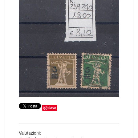
COLONIE ITALIANE ISOLE EGEO SCARPANTO
14
COLONIE ITALIANE ISOLE EGEO SIMI
19
COLONIE ITALIANE ISOLE EGEO STAMPALIA
28
COLONIE ITALIANE LA CANEA
1
COLONIE ITALIANE LIBIA
41
COLONIE ITALIANE LITTORALE SLOVENO
2
COLONIE ITALIANE LUBIANA
2
COLONIE ITALIANE MEF
1
COLONIE ITALIANE MONTENEGRO
1
COLONIE ITALIANE OCCUPAZIONE FIUME
1
COLONIE ITALIANE OLTRE GIUBA
30
COLONIE ITALIANE PECHINO
1
COLONIE ITALIANE SASENO
10
COLONIE ITALIANE SMIRNE
1
COLONIE ITALIANE SOMALIA
185
COLONIE ITALIANE TIENTSIN
1
COLONIE ITALIANE TRIPOLI DI BARBERIA
1
COLONIE ITALIANE TRIPOLITANIA
98
COLONIE ITALIANE ZARA
2
COLONIE ITALIANE ZONA FIUMANO KUPA
2
CORPO POLACCO
Save
18
DUCATO DI MODENA
6
EMISSIONI LOCALI TERAMO
16
EUROPA CEPT 1956
6
EUROPA CEPT 1957
10
Valutazioni:
EUROPA CEPT 1958
8