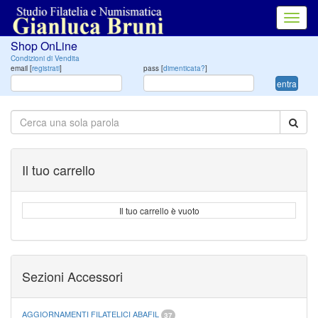
Toggl
navig
Shop OnLine
Condizioni di Vendita
email [
registrati
]
pass [
dimenticata?
]
entra
Il tuo carrello
Il tuo carrello è vuoto
Sezioni Accessori
AGGIORNAMENTI FILATELICI ABAFIL
37