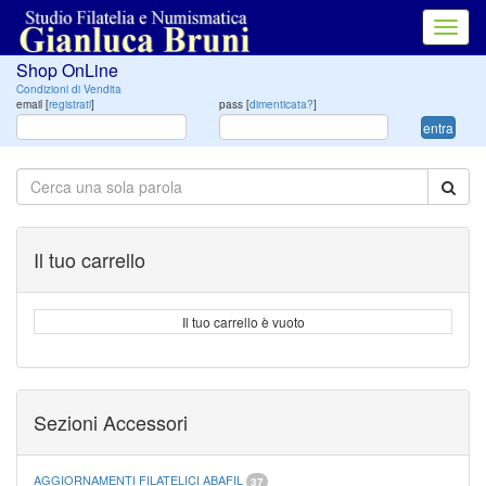
Toggl
navig
Shop OnLine
Condizioni di Vendita
email [
registrati
]
pass [
dimenticata?
]
entra
Il tuo carrello
Il tuo carrello è vuoto
Sezioni Accessori
AGGIORNAMENTI FILATELICI ABAFIL
37