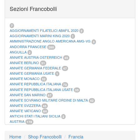
FOGLI MARINI PERIODI SEPARATI SAN MARINO
14
Sezioni Francobolli
FOGLI MARINI PERIODI SEPARATI VATICANO
10
FOGLI MARINI REGNO D'ITALIA COLONIE ITL,
20
MATERIALE FILATELICO MARINI
33
RACCOGLITORI XL
1
7
AGGIORNAMENTI FILATELICI ABAFIL 2020
2
AGGIORNAMENTI MARINI KING 2020
1
AMMINISTRAZIONE ANGLO AMERICANA AMG-VG
3
ANDORRA FRANCESE
260
ANGUILLA
2
ANNATE AUSTRIA OSTERREICH
45
ANNATE BERLINO
31
ANNATE GERMANIA FEDERALE
47
ANNATE GERMANIA USATE
1
ANNATE MONACO
32
ANNATE REPUBBLICA ITALIANA
73
ANNATE REPUBBLICA ITALIANA USATE
35
ANNATE SAN MARINO
67
ANNATE SOVRANO MILITARE ORDINE DI MALTA
42
ANNATE SVIZZERA
45
ANNATE VATICANO
64
ANTICHI STATI ITALIANI SICILIA
2
AUSTRIA
178
AZZORRE
114
BUSTE PRIMO GIORNO SAN MARINO
2
Home
Shop Francobolli
Francia
CASTELROSSO
10