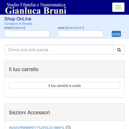
Toggl
navig
Shop OnLine
Condizioni di Vendita
email [
registrati
]
pass [
dimenticata?
]
entra
Il tuo carrello
Il tuo carrello è vuoto
Sezioni Accessori
AGGIORNAMENTI FILATELICI ABAFIL
37