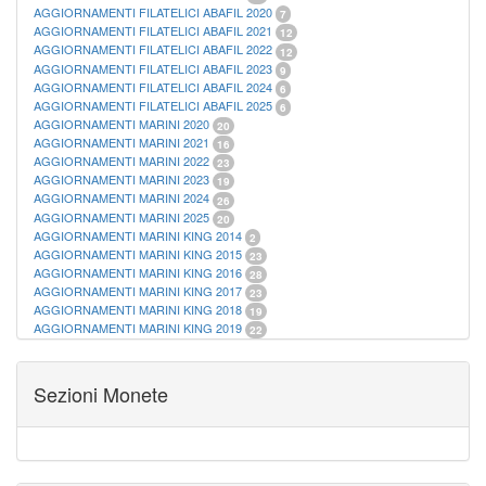
AGGIORNAMENTI FILATELICI ABAFIL 2020
7
AGGIORNAMENTI FILATELICI ABAFIL 2021
12
AGGIORNAMENTI FILATELICI ABAFIL 2022
12
AGGIORNAMENTI FILATELICI ABAFIL 2023
9
AGGIORNAMENTI FILATELICI ABAFIL 2024
6
AGGIORNAMENTI FILATELICI ABAFIL 2025
6
AGGIORNAMENTI MARINI 2020
20
AGGIORNAMENTI MARINI 2021
16
AGGIORNAMENTI MARINI 2022
23
AGGIORNAMENTI MARINI 2023
19
AGGIORNAMENTI MARINI 2024
26
AGGIORNAMENTI MARINI 2025
20
AGGIORNAMENTI MARINI KING 2014
2
AGGIORNAMENTI MARINI KING 2015
23
AGGIORNAMENTI MARINI KING 2016
28
AGGIORNAMENTI MARINI KING 2017
23
AGGIORNAMENTI MARINI KING 2018
19
AGGIORNAMENTI MARINI KING 2019
22
AGGIORNAMENTI MARINI KING ITALIA ANNUALI
9
ALBUM PER CARTAMONETA
1
CARTELLE FILATELICHE ABAFIL
25
Sezioni Monete
CARTELLE FILATELICHE MARINI
16
CARTELLE FILATELICHE MASTERPHIL
21
FOGLI FILATELICI SAN MARINO
13
FOGLI FILATELICI VATICANO
37
FOGLI MARINI PERIODI SEPARATI ITALIA
15