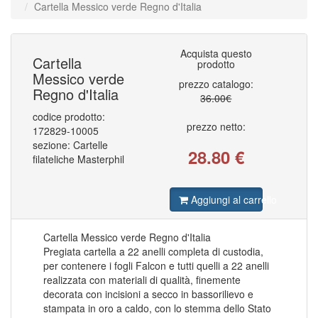
Cartella Messico verde Regno d'Italia
COLONIE ITALIANE AFRICA ORIENTALE IT
79
COLONIE ITALIANE ALBANIA
1
COLONIE ITALIANE CATTARO
2
COLONIE ITALIANE CIRENAICA
112
Acquista questo
COLONIE ITALIANE COSTANTINOPOLI
37
Cartella
prodotto
COLONIE ITALIANE CROAZIA
1
Messico verde
COLONIE ITALIANE EGEO EMISSIONI GENERALI
88
prezzo catalogo:
Regno d'Italia
COLONIE ITALIANE EMISSIONI GENERALI
101
36.00€
COLONIE ITALIANE ERITREA
182
codice prodotto:
COLONIE ITALIANE ETIOPIA
13
prezzo netto:
COLONIE ITALIANE FEZZAN
172829-10005
2
COLONIE ITALIANE FIERA DI TRIPOLI
1
sezione: Cartelle
28.80
€
COLONIE ITALIANE GERUSALEMME
1
filateliche Masterphil
COLONIE ITALIANE GIRI COLONIALI
1
COLONIE ITALIANE ISOLE EGEO CALINO
16
COLONIE ITALIANE ISOLE EGEO CARCHI
32
Aggiungi al carrello
COLONIE ITALIANE ISOLE EGEO CASO
31
COLONIE ITALIANE ISOLE EGEO CASTELROSSO
52
COLONIE ITALIANE ISOLE EGEO COO
23
Cartella Messico verde Regno d'Italia
COLONIE ITALIANE ISOLE EGEO LERO
31
COLONIE ITALIANE ISOLE EGEO LIPSO
Pregiata cartella a 22 anelli completa di custodia,
30
COLONIE ITALIANE ISOLE EGEO NISIRO
27
per contenere i fogli Falcon e tutti quelli a 22 anelli
COLONIE ITALIANE ISOLE EGEO PATMO
30
realizzata con materiali di qualità, finemente
COLONIE ITALIANE ISOLE EGEO PISCOPI
26
decorata con incisioni a secco in bassorilievo e
COLONIE ITALIANE ISOLE EGEO RODI
33
stampata in oro a caldo, con lo stemma dello Stato
COLONIE ITALIANE ISOLE EGEO SCARAPANTO
5