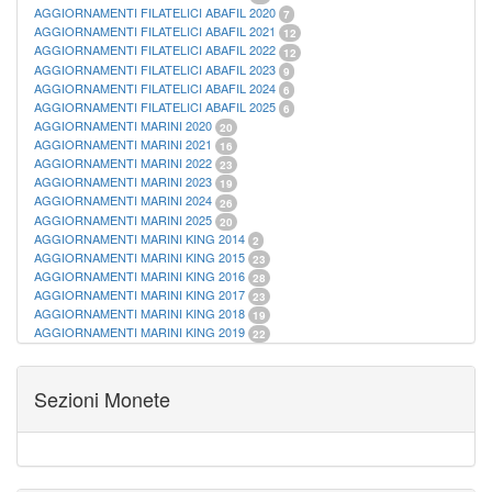
AGGIORNAMENTI FILATELICI ABAFIL 2020
7
AGGIORNAMENTI FILATELICI ABAFIL 2021
12
AGGIORNAMENTI FILATELICI ABAFIL 2022
12
AGGIORNAMENTI FILATELICI ABAFIL 2023
9
AGGIORNAMENTI FILATELICI ABAFIL 2024
6
AGGIORNAMENTI FILATELICI ABAFIL 2025
6
AGGIORNAMENTI MARINI 2020
20
AGGIORNAMENTI MARINI 2021
16
AGGIORNAMENTI MARINI 2022
23
AGGIORNAMENTI MARINI 2023
19
AGGIORNAMENTI MARINI 2024
26
AGGIORNAMENTI MARINI 2025
20
AGGIORNAMENTI MARINI KING 2014
2
AGGIORNAMENTI MARINI KING 2015
23
AGGIORNAMENTI MARINI KING 2016
28
AGGIORNAMENTI MARINI KING 2017
23
AGGIORNAMENTI MARINI KING 2018
19
AGGIORNAMENTI MARINI KING 2019
22
AGGIORNAMENTI MARINI KING ITALIA ANNUALI
9
ALBUM PER CARTAMONETA
1
CARTELLE FILATELICHE ABAFIL
25
Sezioni Monete
CARTELLE FILATELICHE MARINI
16
CARTELLE FILATELICHE MASTERPHIL
21
FOGLI FILATELICI SAN MARINO
13
FOGLI FILATELICI VATICANO
37
FOGLI MARINI PERIODI SEPARATI ITALIA
15