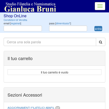
Toggl
navig
Shop OnLine
Condizioni di Vendita
email [
registrati
]
pass [
dimenticata?
]
entra
Il tuo carrello
Il tuo carrello è vuoto
Sezioni Accessori
AGGIORNAMENTI FILATELICI ABAFIL
37