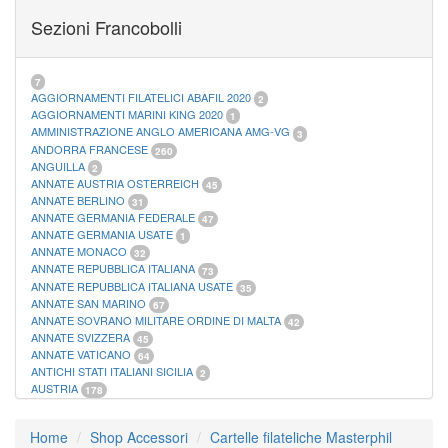
FOGLI MARINI PERIODI SEPARATI SAN MARINO
14
Sezioni Francobolli
FOGLI MARINI PERIODI SEPARATI VATICANO
10
FOGLI MARINI REGNO D'ITALIA COLONIE ITL,
20
MATERIALE FILATELICO MARINI
33
RACCOGLITORI XL
1
7
AGGIORNAMENTI FILATELICI ABAFIL 2020
2
AGGIORNAMENTI MARINI KING 2020
1
AMMINISTRAZIONE ANGLO AMERICANA AMG-VG
3
ANDORRA FRANCESE
260
ANGUILLA
2
ANNATE AUSTRIA OSTERREICH
45
ANNATE BERLINO
31
ANNATE GERMANIA FEDERALE
47
ANNATE GERMANIA USATE
1
ANNATE MONACO
32
ANNATE REPUBBLICA ITALIANA
73
ANNATE REPUBBLICA ITALIANA USATE
35
ANNATE SAN MARINO
67
ANNATE SOVRANO MILITARE ORDINE DI MALTA
42
ANNATE SVIZZERA
45
ANNATE VATICANO
64
ANTICHI STATI ITALIANI SICILIA
2
AUSTRIA
178
AZZORRE
114
BUSTE PRIMO GIORNO SAN MARINO
2
Home
Shop Accessori
Cartelle filateliche Masterphil
CASTELROSSO
10