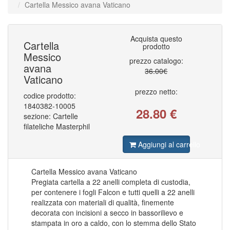
Cartella Messico avana Vaticano
COLONIE ITALIANE AFRICA ORIENTALE IT
79
COLONIE ITALIANE ALBANIA
1
COLONIE ITALIANE CATTARO
2
COLONIE ITALIANE CIRENAICA
112
Acquista questo
COLONIE ITALIANE COSTANTINOPOLI
37
Cartella
prodotto
COLONIE ITALIANE CROAZIA
1
Messico
COLONIE ITALIANE EGEO EMISSIONI GENERALI
88
prezzo catalogo:
avana
COLONIE ITALIANE EMISSIONI GENERALI
101
36.00€
COLONIE ITALIANE ERITREA
Vaticano
182
COLONIE ITALIANE ETIOPIA
13
prezzo netto:
COLONIE ITALIANE FEZZAN
2
codice prodotto:
COLONIE ITALIANE FIERA DI TRIPOLI
1
1840382-10005
28.80
€
COLONIE ITALIANE GERUSALEMME
1
sezione: Cartelle
COLONIE ITALIANE GIRI COLONIALI
1
filateliche Masterphil
COLONIE ITALIANE ISOLE EGEO CALINO
16
COLONIE ITALIANE ISOLE EGEO CARCHI
32
Aggiungi al carrello
COLONIE ITALIANE ISOLE EGEO CASO
31
COLONIE ITALIANE ISOLE EGEO CASTELROSSO
52
COLONIE ITALIANE ISOLE EGEO COO
23
Cartella Messico avana Vaticano
COLONIE ITALIANE ISOLE EGEO LERO
31
COLONIE ITALIANE ISOLE EGEO LIPSO
Pregiata cartella a 22 anelli completa di custodia,
30
COLONIE ITALIANE ISOLE EGEO NISIRO
27
per contenere i fogli Falcon e tutti quelli a 22 anelli
COLONIE ITALIANE ISOLE EGEO PATMO
30
realizzata con materiali di qualità, finemente
COLONIE ITALIANE ISOLE EGEO PISCOPI
26
decorata con incisioni a secco in bassorilievo e
COLONIE ITALIANE ISOLE EGEO RODI
33
stampata in oro a caldo, con lo stemma dello Stato
COLONIE ITALIANE ISOLE EGEO SCARAPANTO
5