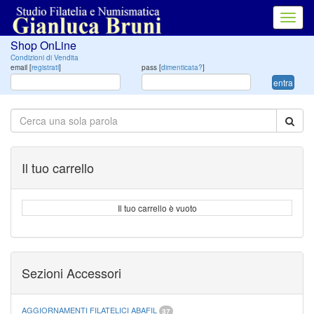
Toggl
navig
Shop OnLine
Condizioni di Vendita
email [
registrati
]
pass [
dimenticata?
]
entra
Il tuo carrello
Il tuo carrello è vuoto
Sezioni Accessori
AGGIORNAMENTI FILATELICI ABAFIL
37