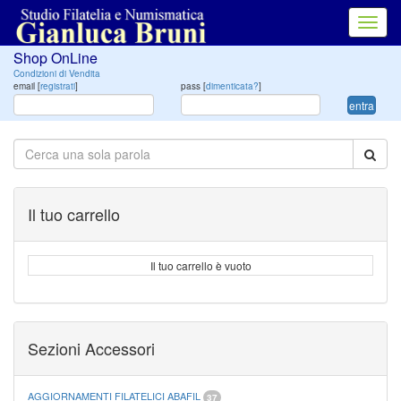
Toggl
navig
Shop OnLine
Condizioni di Vendita
email [
registrati
]
pass [
dimenticata?
]
entra
Il tuo carrello
Il tuo carrello è vuoto
Sezioni Accessori
AGGIORNAMENTI FILATELICI ABAFIL
37