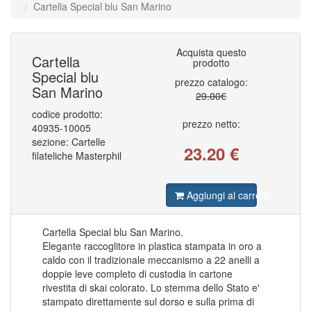
Cartella Special blu San Marino
COLONIE ITALIANE AFRICA ORIENTALE IT
79
COLONIE ITALIANE ALBANIA
1
COLONIE ITALIANE CATTARO
2
COLONIE ITALIANE CIRENAICA
112
Acquista questo
COLONIE ITALIANE COSTANTINOPOLI
37
Cartella
prodotto
COLONIE ITALIANE CROAZIA
1
Special blu
COLONIE ITALIANE EGEO EMISSIONI GENERALI
88
prezzo catalogo:
San Marino
COLONIE ITALIANE EMISSIONI GENERALI
101
29.00€
COLONIE ITALIANE ERITREA
182
codice prodotto:
COLONIE ITALIANE ETIOPIA
13
prezzo netto:
COLONIE ITALIANE FEZZAN
40935-10005
2
COLONIE ITALIANE FIERA DI TRIPOLI
1
sezione: Cartelle
23.20
€
COLONIE ITALIANE GERUSALEMME
1
filateliche Masterphil
COLONIE ITALIANE GIRI COLONIALI
1
COLONIE ITALIANE ISOLE EGEO CALINO
16
COLONIE ITALIANE ISOLE EGEO CARCHI
32
Aggiungi al carrello
COLONIE ITALIANE ISOLE EGEO CASO
31
COLONIE ITALIANE ISOLE EGEO CASTELROSSO
52
COLONIE ITALIANE ISOLE EGEO COO
23
Cartella Special blu San Marino.
COLONIE ITALIANE ISOLE EGEO LERO
31
COLONIE ITALIANE ISOLE EGEO LIPSO
Elegante raccoglitore in plastica stampata in oro a
30
COLONIE ITALIANE ISOLE EGEO NISIRO
27
caldo con il tradizionale meccanismo a 22 anelli a
COLONIE ITALIANE ISOLE EGEO PATMO
30
doppie leve completo di custodia in cartone
COLONIE ITALIANE ISOLE EGEO PISCOPI
26
rivestita di skai colorato. Lo stemma dello Stato e'
COLONIE ITALIANE ISOLE EGEO RODI
33
stampato direttamente sul dorso e sulla prima di
COLONIE ITALIANE ISOLE EGEO SCARAPANTO
5