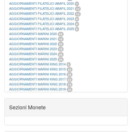
AGGIORNAMENTI FILATELICI ABAFIL 2020
7
AGGIORNAMENTI FILATELICI ABAFIL 2021
12
AGGIORNAMENTI FILATELICI ABAFIL 2022
12
AGGIORNAMENTI FILATELICI ABAFIL 2023
9
AGGIORNAMENTI FILATELICI ABAFIL 2024
6
AGGIORNAMENTI FILATELICI ABAFIL 2025
6
AGGIORNAMENTI MARINI 2020
20
AGGIORNAMENTI MARINI 2021
16
AGGIORNAMENTI MARINI 2022
23
AGGIORNAMENTI MARINI 2023
19
AGGIORNAMENTI MARINI 2024
26
AGGIORNAMENTI MARINI 2025
20
AGGIORNAMENTI MARINI KING 2014
2
AGGIORNAMENTI MARINI KING 2015
23
AGGIORNAMENTI MARINI KING 2016
28
AGGIORNAMENTI MARINI KING 2017
23
AGGIORNAMENTI MARINI KING 2018
19
AGGIORNAMENTI MARINI KING 2019
22
AGGIORNAMENTI MARINI KING ITALIA ANNUALI
9
ALBUM PER CARTAMONETA
1
CARTELLE FILATELICHE ABAFIL
25
Sezioni Monete
CARTELLE FILATELICHE MARINI
16
CARTELLE FILATELICHE MASTERPHIL
21
FOGLI FILATELICI SAN MARINO
13
FOGLI FILATELICI VATICANO
37
FOGLI MARINI PERIODI SEPARATI ITALIA
15