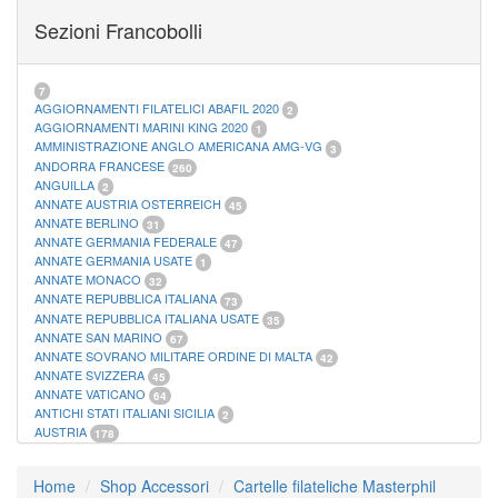
FOGLI MARINI PERIODI SEPARATI SAN MARINO
14
Sezioni Francobolli
FOGLI MARINI PERIODI SEPARATI VATICANO
10
FOGLI MARINI REGNO D'ITALIA COLONIE ITL,
20
MATERIALE FILATELICO MARINI
33
RACCOGLITORI XL
1
7
AGGIORNAMENTI FILATELICI ABAFIL 2020
2
AGGIORNAMENTI MARINI KING 2020
1
AMMINISTRAZIONE ANGLO AMERICANA AMG-VG
3
ANDORRA FRANCESE
260
ANGUILLA
2
ANNATE AUSTRIA OSTERREICH
45
ANNATE BERLINO
31
ANNATE GERMANIA FEDERALE
47
ANNATE GERMANIA USATE
1
ANNATE MONACO
32
ANNATE REPUBBLICA ITALIANA
73
ANNATE REPUBBLICA ITALIANA USATE
35
ANNATE SAN MARINO
67
ANNATE SOVRANO MILITARE ORDINE DI MALTA
42
ANNATE SVIZZERA
45
ANNATE VATICANO
64
ANTICHI STATI ITALIANI SICILIA
2
AUSTRIA
178
AZZORRE
114
BUSTE PRIMO GIORNO SAN MARINO
2
Home
Shop Accessori
Cartelle filateliche Masterphil
CASTELROSSO
10