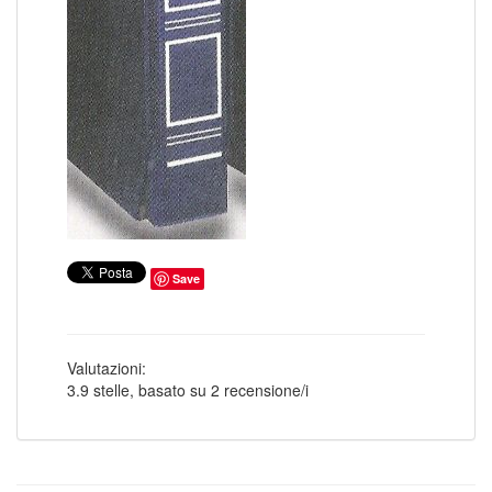
EUROPA CEPT 1959
8
EUROPA CEPT 1960
19
EUROPA CEPT 1961
16
EUROPA CEPT 1962
17
EUROPA CEPT 1963
18
EUROPA CEPT 1964
18
EUROPA CEPT 1965
18
EUROPA CEPT 1966
18
EUROPA CEPT 1967
18
EUROPA CEPT 1968
16
EUROPA CEPT 1969
25
EUROPA CEPT 1970
18
EUROPA CEPT 1971
20
EUROPA CEPT 1972
21
EUROPA CEPT 1973
23
Save
EUROPA CEPT 1974
22
EUROPA CEPT 1975
23
EUROPA CEPT 1976
25
EUROPA CEPT 1977
30
EUROPA CEPT MINIFOGLI
108
Valutazioni:
F
1
3.9
stelle, basato su
2
recensione/i
F.D.C. SOVRANO MILITARE ORDINE DI MALTA
217
FIUME
45
FOLDER FILATELICI
1
FRANCIA
512
FRANCIA ANNATE COMPLETE
44