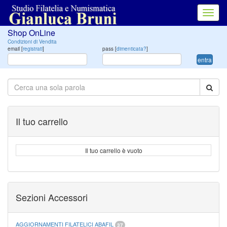
Toggl
navig
Shop OnLine
Condizioni di Vendita
email [
registrati
]
pass [
dimenticata?
]
entra
Il tuo carrello
Il tuo carrello è vuoto
Sezioni Accessori
AGGIORNAMENTI FILATELICI ABAFIL
37