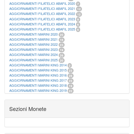
AGGIORNAMENTI FILATELICI ABAFIL 2020
7
AGGIORNAMENTI FILATELICI ABAFIL 2021
12
AGGIORNAMENTI FILATELICI ABAFIL 2022
12
AGGIORNAMENTI FILATELICI ABAFIL 2023
9
AGGIORNAMENTI FILATELICI ABAFIL 2024
6
AGGIORNAMENTI FILATELICI ABAFIL 2025
6
AGGIORNAMENTI MARINI 2020
20
AGGIORNAMENTI MARINI 2021
16
AGGIORNAMENTI MARINI 2022
23
AGGIORNAMENTI MARINI 2023
19
AGGIORNAMENTI MARINI 2024
26
AGGIORNAMENTI MARINI 2025
20
AGGIORNAMENTI MARINI KING 2014
2
AGGIORNAMENTI MARINI KING 2015
23
AGGIORNAMENTI MARINI KING 2016
28
AGGIORNAMENTI MARINI KING 2017
23
AGGIORNAMENTI MARINI KING 2018
19
AGGIORNAMENTI MARINI KING 2019
22
AGGIORNAMENTI MARINI KING ITALIA ANNUALI
9
ALBUM PER CARTAMONETA
1
CARTELLE FILATELICHE ABAFIL
25
Sezioni Monete
CARTELLE FILATELICHE MARINI
16
CARTELLE FILATELICHE MASTERPHIL
21
FOGLI FILATELICI SAN MARINO
13
FOGLI FILATELICI VATICANO
37
FOGLI MARINI PERIODI SEPARATI ITALIA
15