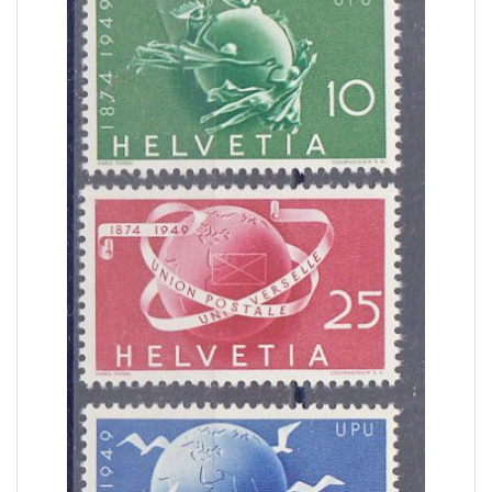
COLONIE ITALIANE ISOLE EGEO SCARPANTO
14
COLONIE ITALIANE ISOLE EGEO SIMI
19
COLONIE ITALIANE ISOLE EGEO STAMPALIA
28
COLONIE ITALIANE LA CANEA
1
COLONIE ITALIANE LIBIA
41
COLONIE ITALIANE LITTORALE SLOVENO
2
COLONIE ITALIANE LUBIANA
2
COLONIE ITALIANE MEF
1
COLONIE ITALIANE MONTENEGRO
1
COLONIE ITALIANE OCCUPAZIONE FIUME
1
COLONIE ITALIANE OLTRE GIUBA
30
COLONIE ITALIANE PECHINO
1
COLONIE ITALIANE SASENO
10
COLONIE ITALIANE SMIRNE
1
COLONIE ITALIANE SOMALIA
185
COLONIE ITALIANE TIENTSIN
1
COLONIE ITALIANE TRIPOLI DI BARBERIA
1
COLONIE ITALIANE TRIPOLITANIA
98
COLONIE ITALIANE ZARA
2
COLONIE ITALIANE ZONA FIUMANO KUPA
2
CORPO POLACCO
18
DUCATO DI MODENA
6
EMISSIONI LOCALI TERAMO
16
EUROPA CEPT 1956
6
EUROPA CEPT 1957
10
EUROPA CEPT 1958
8