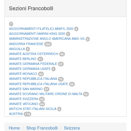
FOGLI MARINI PERIODI SEPARATI SAN MARINO
14
Sezioni Francobolli
FOGLI MARINI PERIODI SEPARATI VATICANO
10
FOGLI MARINI REGNO D'ITALIA COLONIE ITL,
20
MATERIALE FILATELICO MARINI
33
RACCOGLITORI XL
1
7
AGGIORNAMENTI FILATELICI ABAFIL 2020
2
AGGIORNAMENTI MARINI KING 2020
1
AMMINISTRAZIONE ANGLO AMERICANA AMG-VG
3
ANDORRA FRANCESE
260
ANGUILLA
2
ANNATE AUSTRIA OSTERREICH
45
ANNATE BERLINO
31
ANNATE GERMANIA FEDERALE
47
ANNATE GERMANIA USATE
1
ANNATE MONACO
32
ANNATE REPUBBLICA ITALIANA
73
ANNATE REPUBBLICA ITALIANA USATE
35
ANNATE SAN MARINO
67
ANNATE SOVRANO MILITARE ORDINE DI MALTA
42
ANNATE SVIZZERA
45
ANNATE VATICANO
64
ANTICHI STATI ITALIANI SICILIA
2
AUSTRIA
178
AZZORRE
114
BUSTE PRIMO GIORNO SAN MARINO
2
Home
Shop Francobolli
Svizzera
CASTELROSSO
10