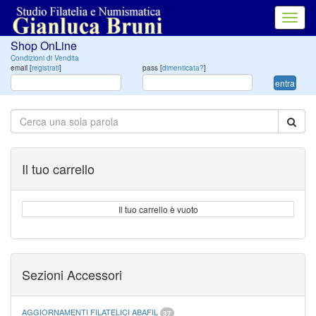
Toggl
navig
Shop OnLine
Condizioni di Vendita
email [
registrati
]
pass [
dimenticata?
]
entra
Il tuo carrello
Il tuo carrello è vuoto
Sezioni Accessori
AGGIORNAMENTI FILATELICI ABAFIL
37