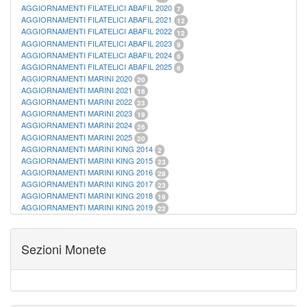
AGGIORNAMENTI FILATELICI ABAFIL 2020
7
AGGIORNAMENTI FILATELICI ABAFIL 2021
12
AGGIORNAMENTI FILATELICI ABAFIL 2022
12
AGGIORNAMENTI FILATELICI ABAFIL 2023
9
AGGIORNAMENTI FILATELICI ABAFIL 2024
6
AGGIORNAMENTI FILATELICI ABAFIL 2025
6
AGGIORNAMENTI MARINI 2020
20
AGGIORNAMENTI MARINI 2021
16
AGGIORNAMENTI MARINI 2022
23
AGGIORNAMENTI MARINI 2023
19
AGGIORNAMENTI MARINI 2024
26
AGGIORNAMENTI MARINI 2025
20
AGGIORNAMENTI MARINI KING 2014
2
AGGIORNAMENTI MARINI KING 2015
23
AGGIORNAMENTI MARINI KING 2016
28
AGGIORNAMENTI MARINI KING 2017
23
AGGIORNAMENTI MARINI KING 2018
19
AGGIORNAMENTI MARINI KING 2019
22
AGGIORNAMENTI MARINI KING ITALIA ANNUALI
9
ALBUM PER CARTAMONETA
1
CARTELLE FILATELICHE ABAFIL
25
Sezioni Monete
CARTELLE FILATELICHE MARINI
16
CARTELLE FILATELICHE MASTERPHIL
21
FOGLI FILATELICI SAN MARINO
13
FOGLI FILATELICI VATICANO
37
FOGLI MARINI PERIODI SEPARATI ITALIA
15