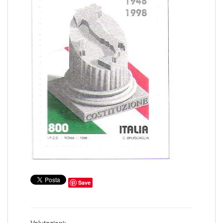
COLONIE ITALIANE ISOLE EGEO SCARPANTO
14
COLONIE ITALIANE ISOLE EGEO SIMI
19
COLONIE ITALIANE ISOLE EGEO STAMPALIA
28
COLONIE ITALIANE LA CANEA
1
COLONIE ITALIANE LIBIA
41
COLONIE ITALIANE LITTORALE SLOVENO
2
COLONIE ITALIANE LUBIANA
2
COLONIE ITALIANE MEF
1
COLONIE ITALIANE MONTENEGRO
1
COLONIE ITALIANE OCCUPAZIONE FIUME
1
COLONIE ITALIANE OLTRE GIUBA
30
COLONIE ITALIANE PECHINO
1
COLONIE ITALIANE SASENO
10
COLONIE ITALIANE SMIRNE
1
COLONIE ITALIANE SOMALIA
185
COLONIE ITALIANE TIENTSIN
1
COLONIE ITALIANE TRIPOLI DI BARBERIA
1
COLONIE ITALIANE TRIPOLITANIA
98
COLONIE ITALIANE ZARA
2
COLONIE ITALIANE ZONA FIUMANO KUPA
2
CORPO POLACCO
18
DUCATO DI MODENA
Save
6
EMISSIONI LOCALI TERAMO
16
EUROPA CEPT 1956
6
EUROPA CEPT 1957
10
EUROPA CEPT 1958
8