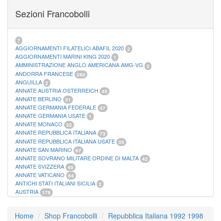
FOGLI MARINI PERIODI SEPARATI SAN MARINO
14
Sezioni Francobolli
FOGLI MARINI PERIODI SEPARATI VATICANO
10
FOGLI MARINI REGNO D'ITALIA COLONIE ITL,
20
MATERIALE FILATELICO MARINI
33
RACCOGLITORI XL
1
7
AGGIORNAMENTI FILATELICI ABAFIL 2020
2
AGGIORNAMENTI MARINI KING 2020
1
AMMINISTRAZIONE ANGLO AMERICANA AMG-VG
3
ANDORRA FRANCESE
260
ANGUILLA
2
ANNATE AUSTRIA OSTERREICH
45
ANNATE BERLINO
31
ANNATE GERMANIA FEDERALE
47
ANNATE GERMANIA USATE
1
ANNATE MONACO
32
ANNATE REPUBBLICA ITALIANA
73
ANNATE REPUBBLICA ITALIANA USATE
35
ANNATE SAN MARINO
67
ANNATE SOVRANO MILITARE ORDINE DI MALTA
42
ANNATE SVIZZERA
45
ANNATE VATICANO
64
ANTICHI STATI ITALIANI SICILIA
2
AUSTRIA
178
AZZORRE
114
BUSTE PRIMO GIORNO SAN MARINO
2
Home
Shop Francobolli
Repubblica Italiana 1992 1998
CASTELROSSO
10