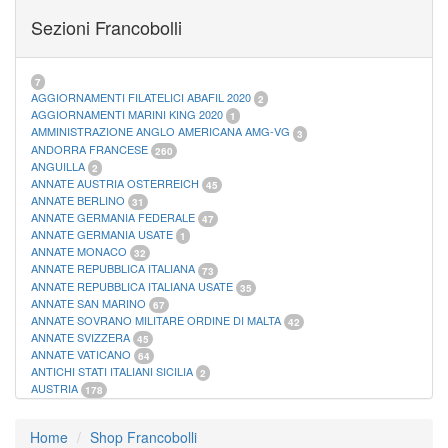
FOGLI MARINI PERIODI SEPARATI SAN MARINO
14
Sezioni Francobolli
FOGLI MARINI PERIODI SEPARATI VATICANO
10
FOGLI MARINI REGNO D'ITALIA COLONIE ITL,
20
MATERIALE FILATELICO MARINI
33
RACCOGLITORI XL
1
7
AGGIORNAMENTI FILATELICI ABAFIL 2020
2
AGGIORNAMENTI MARINI KING 2020
1
AMMINISTRAZIONE ANGLO AMERICANA AMG-VG
3
ANDORRA FRANCESE
260
ANGUILLA
2
ANNATE AUSTRIA OSTERREICH
45
ANNATE BERLINO
31
ANNATE GERMANIA FEDERALE
47
ANNATE GERMANIA USATE
1
ANNATE MONACO
32
ANNATE REPUBBLICA ITALIANA
73
ANNATE REPUBBLICA ITALIANA USATE
35
ANNATE SAN MARINO
67
ANNATE SOVRANO MILITARE ORDINE DI MALTA
42
ANNATE SVIZZERA
45
ANNATE VATICANO
64
ANTICHI STATI ITALIANI SICILIA
2
AUSTRIA
178
AZZORRE
114
BUSTE PRIMO GIORNO SAN MARINO
2
Home
Shop Francobolli
CASTELROSSO
10