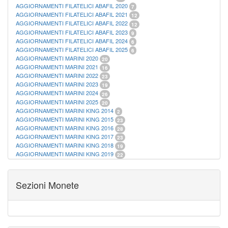
AGGIORNAMENTI FILATELICI ABAFIL 2020
7
AGGIORNAMENTI FILATELICI ABAFIL 2021
12
AGGIORNAMENTI FILATELICI ABAFIL 2022
12
AGGIORNAMENTI FILATELICI ABAFIL 2023
9
AGGIORNAMENTI FILATELICI ABAFIL 2024
6
AGGIORNAMENTI FILATELICI ABAFIL 2025
6
AGGIORNAMENTI MARINI 2020
20
AGGIORNAMENTI MARINI 2021
16
AGGIORNAMENTI MARINI 2022
23
AGGIORNAMENTI MARINI 2023
19
AGGIORNAMENTI MARINI 2024
26
AGGIORNAMENTI MARINI 2025
20
AGGIORNAMENTI MARINI KING 2014
2
AGGIORNAMENTI MARINI KING 2015
23
AGGIORNAMENTI MARINI KING 2016
28
AGGIORNAMENTI MARINI KING 2017
23
AGGIORNAMENTI MARINI KING 2018
19
AGGIORNAMENTI MARINI KING 2019
22
AGGIORNAMENTI MARINI KING ITALIA ANNUALI
9
ALBUM PER CARTAMONETA
1
CARTELLE FILATELICHE ABAFIL
25
Sezioni Monete
CARTELLE FILATELICHE MARINI
16
CARTELLE FILATELICHE MASTERPHIL
21
FOGLI FILATELICI SAN MARINO
13
FOGLI FILATELICI VATICANO
37
FOGLI MARINI PERIODI SEPARATI ITALIA
15