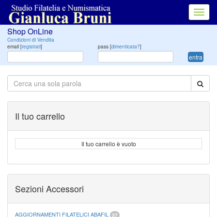
Toggl
navig
Shop OnLine
Condizioni di Vendita
email [
registrati
]
pass [
dimenticata?
]
entra
Il tuo carrello
Il tuo carrello è vuoto
Sezioni Accessori
AGGIORNAMENTI FILATELICI ABAFIL
37