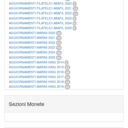
AGGIORNAMENTI FILATELICI ABAFIL 2020
7
AGGIORNAMENTI FILATELICI ABAFIL 2021
12
AGGIORNAMENTI FILATELICI ABAFIL 2022
12
AGGIORNAMENTI FILATELICI ABAFIL 2023
9
AGGIORNAMENTI FILATELICI ABAFIL 2024
6
AGGIORNAMENTI FILATELICI ABAFIL 2025
6
AGGIORNAMENTI MARINI 2020
20
AGGIORNAMENTI MARINI 2021
16
AGGIORNAMENTI MARINI 2022
23
AGGIORNAMENTI MARINI 2023
19
AGGIORNAMENTI MARINI 2024
26
AGGIORNAMENTI MARINI 2025
20
AGGIORNAMENTI MARINI KING 2014
2
AGGIORNAMENTI MARINI KING 2015
23
AGGIORNAMENTI MARINI KING 2016
28
AGGIORNAMENTI MARINI KING 2017
23
AGGIORNAMENTI MARINI KING 2018
19
AGGIORNAMENTI MARINI KING 2019
22
AGGIORNAMENTI MARINI KING ITALIA ANNUALI
9
ALBUM PER CARTAMONETA
1
CARTELLE FILATELICHE ABAFIL
25
Sezioni Monete
CARTELLE FILATELICHE MARINI
16
CARTELLE FILATELICHE MASTERPHIL
21
FOGLI FILATELICI SAN MARINO
13
FOGLI FILATELICI VATICANO
37
FOGLI MARINI PERIODI SEPARATI ITALIA
15