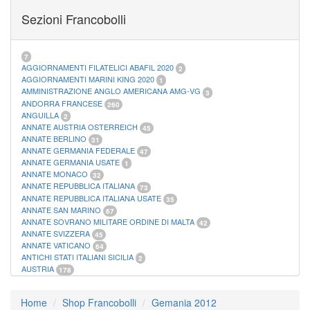
FOGLI MARINI PERIODI SEPARATI SAN MARINO
14
Sezioni Francobolli
FOGLI MARINI PERIODI SEPARATI VATICANO
10
FOGLI MARINI REGNO D'ITALIA COLONIE ITL,
20
MATERIALE FILATELICO MARINI
33
RACCOGLITORI XL
1
7
AGGIORNAMENTI FILATELICI ABAFIL 2020
2
AGGIORNAMENTI MARINI KING 2020
1
AMMINISTRAZIONE ANGLO AMERICANA AMG-VG
3
ANDORRA FRANCESE
260
ANGUILLA
2
ANNATE AUSTRIA OSTERREICH
45
ANNATE BERLINO
31
ANNATE GERMANIA FEDERALE
47
ANNATE GERMANIA USATE
1
ANNATE MONACO
32
ANNATE REPUBBLICA ITALIANA
73
ANNATE REPUBBLICA ITALIANA USATE
35
ANNATE SAN MARINO
67
ANNATE SOVRANO MILITARE ORDINE DI MALTA
42
ANNATE SVIZZERA
45
ANNATE VATICANO
64
ANTICHI STATI ITALIANI SICILIA
2
AUSTRIA
178
AZZORRE
114
BUSTE PRIMO GIORNO SAN MARINO
2
Home
Shop Francobolli
Gemania 2012
CASTELROSSO
10