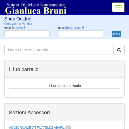
Toggl
navig
Shop OnLine
Condizioni di Vendita
email [
registrati
]
pass [
dimenticata?
]
entra
Il tuo carrello
Il tuo carrello è vuoto
Sezioni Accessori
AGGIORNAMENTI FILATELICI ABAFIL
37