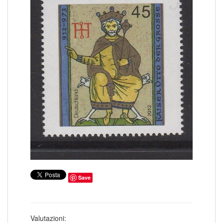
COLONIE ITALIANE ISOLE EGEO SCARPANTO
14
COLONIE ITALIANE ISOLE EGEO SIMI
19
COLONIE ITALIANE ISOLE EGEO STAMPALIA
28
COLONIE ITALIANE LA CANEA
1
COLONIE ITALIANE LIBIA
41
COLONIE ITALIANE LITTORALE SLOVENO
2
COLONIE ITALIANE LUBIANA
2
COLONIE ITALIANE MEF
1
COLONIE ITALIANE MONTENEGRO
1
COLONIE ITALIANE OCCUPAZIONE FIUME
1
COLONIE ITALIANE OLTRE GIUBA
30
COLONIE ITALIANE PECHINO
1
COLONIE ITALIANE SASENO
10
COLONIE ITALIANE SMIRNE
1
COLONIE ITALIANE SOMALIA
185
COLONIE ITALIANE TIENTSIN
1
COLONIE ITALIANE TRIPOLI DI BARBERIA
1
COLONIE ITALIANE TRIPOLITANIA
98
COLONIE ITALIANE ZARA
2
COLONIE ITALIANE ZONA FIUMANO KUPA
2
CORPO POLACCO
18
Save
DUCATO DI MODENA
6
EMISSIONI LOCALI TERAMO
16
EUROPA CEPT 1956
6
EUROPA CEPT 1957
10
EUROPA CEPT 1958
Valutazioni:
8