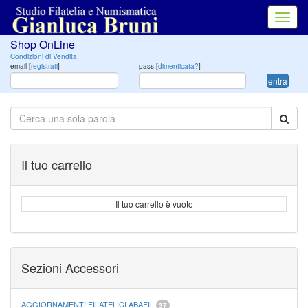
Toggl
navig
Shop OnLine
Condizioni di Vendita
email [
registrati
]
pass [
dimenticata?
]
entra
Il tuo carrello
Il tuo carrello è vuoto
Sezioni Accessori
AGGIORNAMENTI FILATELICI ABAFIL
37