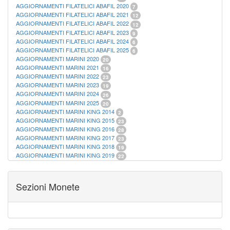
AGGIORNAMENTI FILATELICI ABAFIL 2020
7
AGGIORNAMENTI FILATELICI ABAFIL 2021
12
AGGIORNAMENTI FILATELICI ABAFIL 2022
12
AGGIORNAMENTI FILATELICI ABAFIL 2023
9
AGGIORNAMENTI FILATELICI ABAFIL 2024
6
AGGIORNAMENTI FILATELICI ABAFIL 2025
6
AGGIORNAMENTI MARINI 2020
20
AGGIORNAMENTI MARINI 2021
16
AGGIORNAMENTI MARINI 2022
23
AGGIORNAMENTI MARINI 2023
19
AGGIORNAMENTI MARINI 2024
26
AGGIORNAMENTI MARINI 2025
20
AGGIORNAMENTI MARINI KING 2014
2
AGGIORNAMENTI MARINI KING 2015
23
AGGIORNAMENTI MARINI KING 2016
28
AGGIORNAMENTI MARINI KING 2017
23
AGGIORNAMENTI MARINI KING 2018
19
AGGIORNAMENTI MARINI KING 2019
22
AGGIORNAMENTI MARINI KING ITALIA ANNUALI
9
ALBUM PER CARTAMONETA
1
CARTELLE FILATELICHE ABAFIL
25
Sezioni Monete
CARTELLE FILATELICHE MARINI
16
CARTELLE FILATELICHE MASTERPHIL
21
FOGLI FILATELICI SAN MARINO
13
FOGLI FILATELICI VATICANO
37
FOGLI MARINI PERIODI SEPARATI ITALIA
15