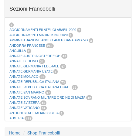
FOGLI MARINI PERIODI SEPARATI SAN MARINO
14
Sezioni Francobolli
FOGLI MARINI PERIODI SEPARATI VATICANO
10
FOGLI MARINI REGNO D'ITALIA COLONIE ITL,
20
MATERIALE FILATELICO MARINI
33
RACCOGLITORI XL
1
7
AGGIORNAMENTI FILATELICI ABAFIL 2020
2
AGGIORNAMENTI MARINI KING 2020
1
AMMINISTRAZIONE ANGLO AMERICANA AMG-VG
3
ANDORRA FRANCESE
260
ANGUILLA
2
ANNATE AUSTRIA OSTERREICH
45
ANNATE BERLINO
31
ANNATE GERMANIA FEDERALE
47
ANNATE GERMANIA USATE
1
ANNATE MONACO
32
ANNATE REPUBBLICA ITALIANA
73
ANNATE REPUBBLICA ITALIANA USATE
35
ANNATE SAN MARINO
67
ANNATE SOVRANO MILITARE ORDINE DI MALTA
42
ANNATE SVIZZERA
45
ANNATE VATICANO
64
ANTICHI STATI ITALIANI SICILIA
2
AUSTRIA
178
AZZORRE
114
BUSTE PRIMO GIORNO SAN MARINO
2
Home
Shop Francobolli
CASTELROSSO
10