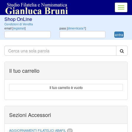
Toggl
navig
Shop OnLine
Condizioni di Vendita
email [
registrati
]
pass [
dimenticata?
]
entra
Il tuo carrello
Il tuo carrello è vuoto
Sezioni Accessori
AGGIORNAMENTI FILATELICI ABAFIL
37