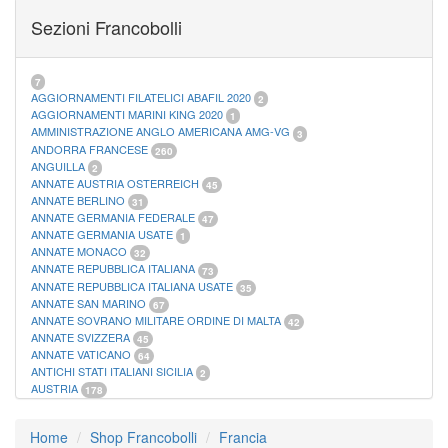
FOGLI MARINI PERIODI SEPARATI SAN MARINO
14
Sezioni Francobolli
FOGLI MARINI PERIODI SEPARATI VATICANO
10
FOGLI MARINI REGNO D'ITALIA COLONIE ITL,
20
MATERIALE FILATELICO MARINI
33
RACCOGLITORI XL
1
7
AGGIORNAMENTI FILATELICI ABAFIL 2020
2
AGGIORNAMENTI MARINI KING 2020
1
AMMINISTRAZIONE ANGLO AMERICANA AMG-VG
3
ANDORRA FRANCESE
260
ANGUILLA
2
ANNATE AUSTRIA OSTERREICH
45
ANNATE BERLINO
31
ANNATE GERMANIA FEDERALE
47
ANNATE GERMANIA USATE
1
ANNATE MONACO
32
ANNATE REPUBBLICA ITALIANA
73
ANNATE REPUBBLICA ITALIANA USATE
35
ANNATE SAN MARINO
67
ANNATE SOVRANO MILITARE ORDINE DI MALTA
42
ANNATE SVIZZERA
45
ANNATE VATICANO
64
ANTICHI STATI ITALIANI SICILIA
2
AUSTRIA
178
AZZORRE
114
BUSTE PRIMO GIORNO SAN MARINO
2
Home
Shop Francobolli
Francia
CASTELROSSO
10