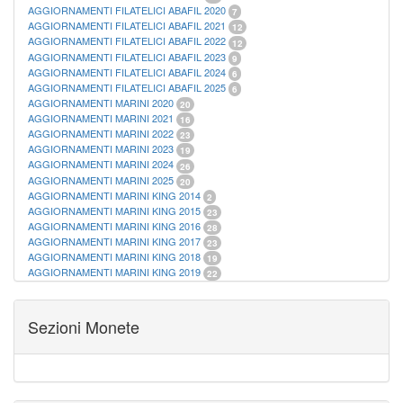
AGGIORNAMENTI FILATELICI ABAFIL 2020
7
AGGIORNAMENTI FILATELICI ABAFIL 2021
12
AGGIORNAMENTI FILATELICI ABAFIL 2022
12
AGGIORNAMENTI FILATELICI ABAFIL 2023
9
AGGIORNAMENTI FILATELICI ABAFIL 2024
6
AGGIORNAMENTI FILATELICI ABAFIL 2025
6
AGGIORNAMENTI MARINI 2020
20
AGGIORNAMENTI MARINI 2021
16
AGGIORNAMENTI MARINI 2022
23
AGGIORNAMENTI MARINI 2023
19
AGGIORNAMENTI MARINI 2024
26
AGGIORNAMENTI MARINI 2025
20
AGGIORNAMENTI MARINI KING 2014
2
AGGIORNAMENTI MARINI KING 2015
23
AGGIORNAMENTI MARINI KING 2016
28
AGGIORNAMENTI MARINI KING 2017
23
AGGIORNAMENTI MARINI KING 2018
19
AGGIORNAMENTI MARINI KING 2019
22
AGGIORNAMENTI MARINI KING ITALIA ANNUALI
9
ALBUM PER CARTAMONETA
1
CARTELLE FILATELICHE ABAFIL
25
Sezioni Monete
CARTELLE FILATELICHE MARINI
16
CARTELLE FILATELICHE MASTERPHIL
21
FOGLI FILATELICI SAN MARINO
13
FOGLI FILATELICI VATICANO
37
FOGLI MARINI PERIODI SEPARATI ITALIA
15