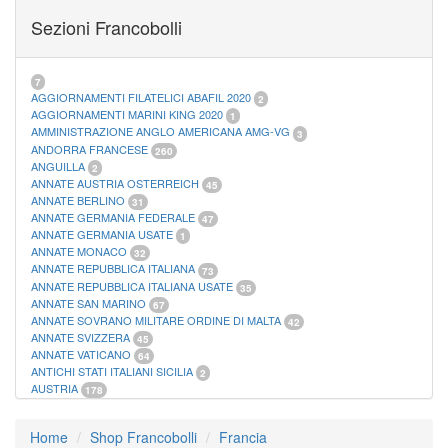
FOGLI MARINI PERIODI SEPARATI SAN MARINO
14
Sezioni Francobolli
FOGLI MARINI PERIODI SEPARATI VATICANO
10
FOGLI MARINI REGNO D'ITALIA COLONIE ITL,
20
MATERIALE FILATELICO MARINI
33
RACCOGLITORI XL
1
7
AGGIORNAMENTI FILATELICI ABAFIL 2020
2
AGGIORNAMENTI MARINI KING 2020
1
AMMINISTRAZIONE ANGLO AMERICANA AMG-VG
3
ANDORRA FRANCESE
260
ANGUILLA
2
ANNATE AUSTRIA OSTERREICH
45
ANNATE BERLINO
31
ANNATE GERMANIA FEDERALE
47
ANNATE GERMANIA USATE
1
ANNATE MONACO
32
ANNATE REPUBBLICA ITALIANA
73
ANNATE REPUBBLICA ITALIANA USATE
35
ANNATE SAN MARINO
67
ANNATE SOVRANO MILITARE ORDINE DI MALTA
42
ANNATE SVIZZERA
45
ANNATE VATICANO
64
ANTICHI STATI ITALIANI SICILIA
2
AUSTRIA
178
AZZORRE
114
BUSTE PRIMO GIORNO SAN MARINO
2
Home
Shop Francobolli
Francia
CASTELROSSO
10