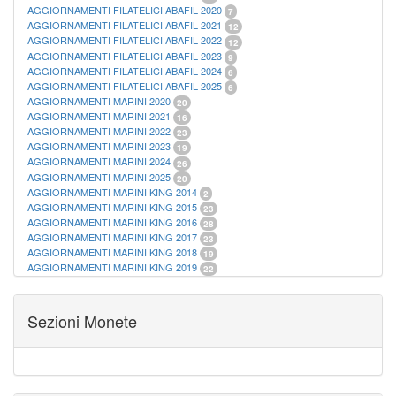
AGGIORNAMENTI FILATELICI ABAFIL 2020
7
AGGIORNAMENTI FILATELICI ABAFIL 2021
12
AGGIORNAMENTI FILATELICI ABAFIL 2022
12
AGGIORNAMENTI FILATELICI ABAFIL 2023
9
AGGIORNAMENTI FILATELICI ABAFIL 2024
6
AGGIORNAMENTI FILATELICI ABAFIL 2025
6
AGGIORNAMENTI MARINI 2020
20
AGGIORNAMENTI MARINI 2021
16
AGGIORNAMENTI MARINI 2022
23
AGGIORNAMENTI MARINI 2023
19
AGGIORNAMENTI MARINI 2024
26
AGGIORNAMENTI MARINI 2025
20
AGGIORNAMENTI MARINI KING 2014
2
AGGIORNAMENTI MARINI KING 2015
23
AGGIORNAMENTI MARINI KING 2016
28
AGGIORNAMENTI MARINI KING 2017
23
AGGIORNAMENTI MARINI KING 2018
19
AGGIORNAMENTI MARINI KING 2019
22
AGGIORNAMENTI MARINI KING ITALIA ANNUALI
9
ALBUM PER CARTAMONETA
1
CARTELLE FILATELICHE ABAFIL
25
Sezioni Monete
CARTELLE FILATELICHE MARINI
16
CARTELLE FILATELICHE MASTERPHIL
21
FOGLI FILATELICI SAN MARINO
13
FOGLI FILATELICI VATICANO
37
FOGLI MARINI PERIODI SEPARATI ITALIA
15