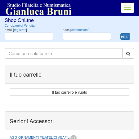
Toggl
navig
Shop OnLine
Condizioni di Vendita
email [
registrati
]
pass [
dimenticata?
]
entra
Il tuo carrello
Il tuo carrello è vuoto
Sezioni Accessori
AGGIORNAMENTI FILATELICI ABAFIL
37