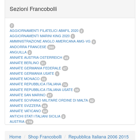
FOGLI MARINI PERIODI SEPARATI SAN MARINO
14
Sezioni Francobolli
FOGLI MARINI PERIODI SEPARATI VATICANO
10
FOGLI MARINI REGNO D'ITALIA COLONIE ITL,
20
MATERIALE FILATELICO MARINI
33
RACCOGLITORI XL
1
7
AGGIORNAMENTI FILATELICI ABAFIL 2020
2
AGGIORNAMENTI MARINI KING 2020
1
AMMINISTRAZIONE ANGLO AMERICANA AMG-VG
3
ANDORRA FRANCESE
260
ANGUILLA
2
ANNATE AUSTRIA OSTERREICH
45
ANNATE BERLINO
31
ANNATE GERMANIA FEDERALE
47
ANNATE GERMANIA USATE
1
ANNATE MONACO
32
ANNATE REPUBBLICA ITALIANA
73
ANNATE REPUBBLICA ITALIANA USATE
35
ANNATE SAN MARINO
67
ANNATE SOVRANO MILITARE ORDINE DI MALTA
42
ANNATE SVIZZERA
45
ANNATE VATICANO
64
ANTICHI STATI ITALIANI SICILIA
2
AUSTRIA
178
AZZORRE
114
BUSTE PRIMO GIORNO SAN MARINO
2
Home
Shop Francobolli
Repubblica Italiana 2006 2015
CASTELROSSO
10