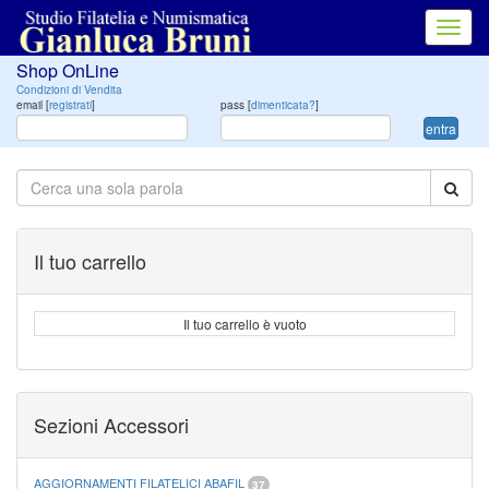
Toggl
navig
Shop OnLine
Condizioni di Vendita
email [
registrati
]
pass [
dimenticata?
]
entra
Il tuo carrello
Il tuo carrello è vuoto
Sezioni Accessori
AGGIORNAMENTI FILATELICI ABAFIL
37