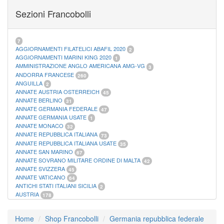
FOGLI MARINI PERIODI SEPARATI SAN MARINO
14
Sezioni Francobolli
FOGLI MARINI PERIODI SEPARATI VATICANO
10
FOGLI MARINI REGNO D'ITALIA COLONIE ITL,
20
MATERIALE FILATELICO MARINI
33
RACCOGLITORI XL
1
7
AGGIORNAMENTI FILATELICI ABAFIL 2020
2
AGGIORNAMENTI MARINI KING 2020
1
AMMINISTRAZIONE ANGLO AMERICANA AMG-VG
3
ANDORRA FRANCESE
260
ANGUILLA
2
ANNATE AUSTRIA OSTERREICH
45
ANNATE BERLINO
31
ANNATE GERMANIA FEDERALE
47
ANNATE GERMANIA USATE
1
ANNATE MONACO
32
ANNATE REPUBBLICA ITALIANA
73
ANNATE REPUBBLICA ITALIANA USATE
35
ANNATE SAN MARINO
67
ANNATE SOVRANO MILITARE ORDINE DI MALTA
42
ANNATE SVIZZERA
45
ANNATE VATICANO
64
ANTICHI STATI ITALIANI SICILIA
2
AUSTRIA
178
AZZORRE
114
BUSTE PRIMO GIORNO SAN MARINO
2
Home
Shop Francobolli
Germania repubblica federale
CASTELROSSO
10