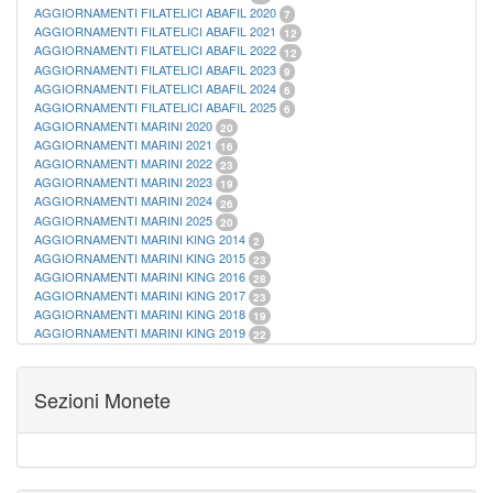
AGGIORNAMENTI FILATELICI ABAFIL 2020
7
AGGIORNAMENTI FILATELICI ABAFIL 2021
12
AGGIORNAMENTI FILATELICI ABAFIL 2022
12
AGGIORNAMENTI FILATELICI ABAFIL 2023
9
AGGIORNAMENTI FILATELICI ABAFIL 2024
6
AGGIORNAMENTI FILATELICI ABAFIL 2025
6
AGGIORNAMENTI MARINI 2020
20
AGGIORNAMENTI MARINI 2021
16
AGGIORNAMENTI MARINI 2022
23
AGGIORNAMENTI MARINI 2023
19
AGGIORNAMENTI MARINI 2024
26
AGGIORNAMENTI MARINI 2025
20
AGGIORNAMENTI MARINI KING 2014
2
AGGIORNAMENTI MARINI KING 2015
23
AGGIORNAMENTI MARINI KING 2016
28
AGGIORNAMENTI MARINI KING 2017
23
AGGIORNAMENTI MARINI KING 2018
19
AGGIORNAMENTI MARINI KING 2019
22
AGGIORNAMENTI MARINI KING ITALIA ANNUALI
9
ALBUM PER CARTAMONETA
1
CARTELLE FILATELICHE ABAFIL
25
Sezioni Monete
CARTELLE FILATELICHE MARINI
16
CARTELLE FILATELICHE MASTERPHIL
21
FOGLI FILATELICI SAN MARINO
13
FOGLI FILATELICI VATICANO
37
FOGLI MARINI PERIODI SEPARATI ITALIA
15