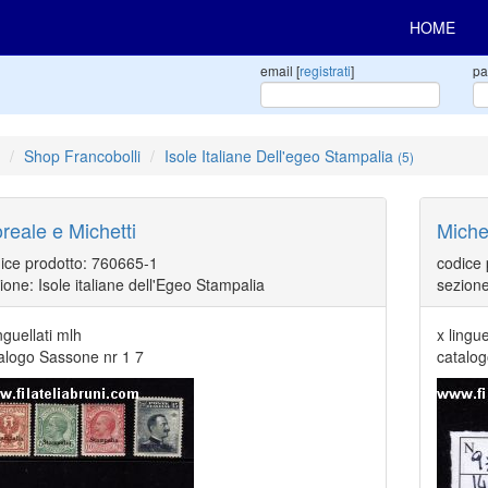
HOME
email [
registrati
]
pa
Shop Francobolli
Isole Italiane Dell'egeo Stampalia
(5)
oreale e Michetti
Michet
ice prodotto: 760665-1
codice
ione: Isole italiane dell'Egeo Stampalia
sezione
inguellati mlh
x lingue
alogo Sassone nr 1 7
catalo