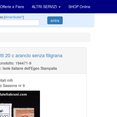
Offerte e Fiere
ALTRI SERVIZI
SHOP Online
ss [
dimenticata?
]
entra
ti 20 c arancio senza filigrana
 prodotto: 194471-9
: Isole italiane dell'Egeo Stampalia
llati mlh
go Sassone nr 9