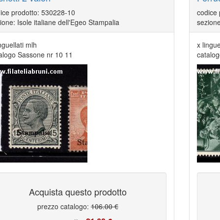
ice prodotto: 530228-10
codice
ione: Isole italiane dell'Egeo Stampalia
sezione
inguellati mlh
x lingue
alogo Sassone nr 10 11
catalo
Acquista questo prodotto
prezzo catalogo:
106.00 €