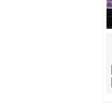
COLONIE ITALIANE ISOLE EGEO NISIRO
27
COLONIE ITALIANE ISOLE EGEO PATMO
30
COLONIE ITALIANE ISOLE EGEO PISCOPI
26
COLONIE ITALIANE ISOLE EGEO RODI
33
COLONIE ITALIANE ISOLE EGEO
SCARAPANTO
5
COLONIE ITALIANE ISOLE EGEO
SCARPANTO
14
COLONIE ITALIANE ISOLE EGEO SIMI
19
COLONIE ITALIANE ISOLE EGEO
STAMPALIA
28
COLONIE ITALIANE LA CANEA
1
COLONIE ITALIANE LIBIA
41
COLONIE ITALIANE LITTORALE SLOVENO
2
COLONIE ITALIANE LUBIANA
2
COLONIE ITALIANE MEF
1
COLONIE ITALIANE MONTENEGRO
1
COLONIE ITALIANE OCCUPAZIONE FIUME
1
COLONIE ITALIANE OLTRE GIUBA
30
COLONIE ITALIANE PECHINO
1
COLONIE ITALIANE SASENO
10
COLONIE ITALIANE SMIRNE
1