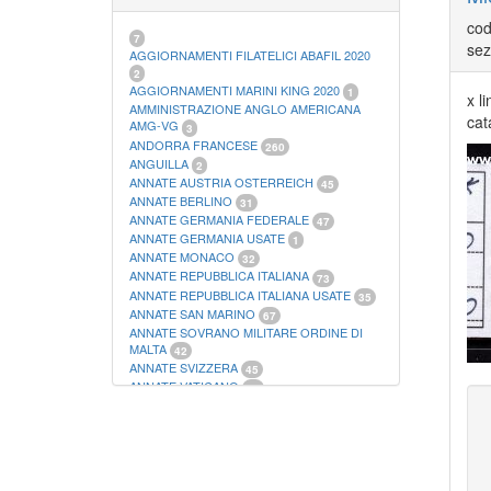
21
FOGLI FILATELICI SAN MARINO
13
cod
FOGLI FILATELICI VATICANO
37
7
sez
FOGLI MARINI PERIODI SEPARATI ITALIA
AGGIORNAMENTI FILATELICI ABAFIL 2020
15
2
FOGLI MARINI PERIODI SEPARATI SAN
AGGIORNAMENTI MARINI KING 2020
1
x l
MARINO
AMMINISTRAZIONE ANGLO AMERICANA
14
cat
FOGLI MARINI PERIODI SEPARATI
AMG-VG
3
VATICANO
ANDORRA FRANCESE
10
260
FOGLI MARINI REGNO D'ITALIA COLONIE
ANGUILLA
2
ITL,
20
ANNATE AUSTRIA OSTERREICH
45
MATERIALE FILATELICO MARINI
33
ANNATE BERLINO
31
RACCOGLITORI XL
1
ANNATE GERMANIA FEDERALE
47
ANNATE GERMANIA USATE
1
ANNATE MONACO
32
ANNATE REPUBBLICA ITALIANA
73
ANNATE REPUBBLICA ITALIANA USATE
35
ANNATE SAN MARINO
67
ANNATE SOVRANO MILITARE ORDINE DI
MALTA
42
ANNATE SVIZZERA
45
ANNATE VATICANO
64
ANTICHI STATI ITALIANI SICILIA
2
AUSTRIA
178
AZZORRE
114
BUSTE PRIMO GIORNO SAN MARINO
2
CASTELROSSO
10