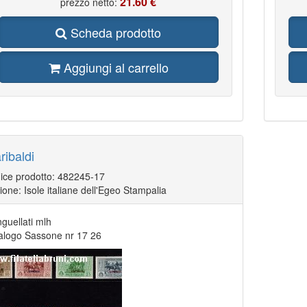
21.60 €
prezzo netto:
Scheda prodotto
Aggiungi al carrello
ribaldi
ice prodotto: 482245-17
ione: Isole italiane dell'Egeo Stampalia
inguellati mlh
alogo Sassone nr 17 26