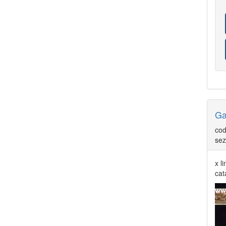
COLONIE ITALIANE AFRICA ORIENTALE IT
79
COLONIE ITALIANE ALBANIA
1
COLONIE ITALIANE CATTARO
2
COLONIE ITALIANE CIRENAICA
112
COLONIE ITALIANE COSTANTINOPOLI
37
COLONIE ITALIANE CROAZIA
1
COLONIE ITALIANE EGEO EMISSIONI
GENERALI
88
COLONIE ITALIANE EMISSIONI GENERALI
101
COLONIE ITALIANE ERITREA
182
COLONIE ITALIANE ETIOPIA
13
Ga
COLONIE ITALIANE FEZZAN
2
COLONIE ITALIANE FIERA DI TRIPOLI
1
cod
COLONIE ITALIANE GERUSALEMME
1
COLONIE ITALIANE GIRI COLONIALI
sez
1
COLONIE ITALIANE ISOLE EGEO CALINO
16
x l
COLONIE ITALIANE ISOLE EGEO CARCHI
cat
32
COLONIE ITALIANE ISOLE EGEO CASO
31
COLONIE ITALIANE ISOLE EGEO
CASTELROSSO
52
COLONIE ITALIANE ISOLE EGEO COO
23
COLONIE ITALIANE ISOLE EGEO LERO
31
COLONIE ITALIANE ISOLE EGEO LIPSO
30