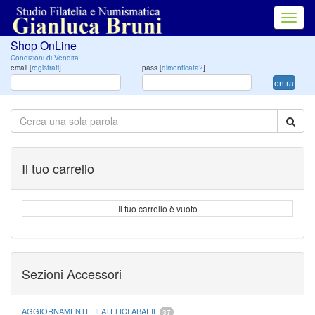
Toggl
navig
Shop OnLine
Condizioni di Vendita
email [
registrati
]
pass [
dimenticata?
]
entra
Il tuo carrello
Il tuo carrello è vuoto
Sezioni Accessori
AGGIORNAMENTI FILATELICI ABAFIL
37