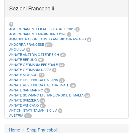
FOGLI MARINI PERIODI SEPARATI SAN MARINO
14
Sezioni Francobolli
FOGLI MARINI PERIODI SEPARATI VATICANO
10
FOGLI MARINI REGNO D'ITALIA COLONIE ITL,
20
MATERIALE FILATELICO MARINI
33
RACCOGLITORI XL
1
7
AGGIORNAMENTI FILATELICI ABAFIL 2020
2
AGGIORNAMENTI MARINI KING 2020
1
AMMINISTRAZIONE ANGLO AMERICANA AMG-VG
3
ANDORRA FRANCESE
260
ANGUILLA
2
ANNATE AUSTRIA OSTERREICH
45
ANNATE BERLINO
31
ANNATE GERMANIA FEDERALE
47
ANNATE GERMANIA USATE
1
ANNATE MONACO
32
ANNATE REPUBBLICA ITALIANA
73
ANNATE REPUBBLICA ITALIANA USATE
35
ANNATE SAN MARINO
67
ANNATE SOVRANO MILITARE ORDINE DI MALTA
42
ANNATE SVIZZERA
45
ANNATE VATICANO
64
ANTICHI STATI ITALIANI SICILIA
2
AUSTRIA
178
AZZORRE
114
BUSTE PRIMO GIORNO SAN MARINO
2
Home
Shop Francobolli
CASTELROSSO
10