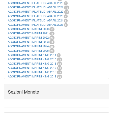
AGGIORNAMENTI FILATELICI ABAFIL 2020
7
AGGIORNAMENTI FILATELICI ABAFIL 2021
12
AGGIORNAMENTI FILATELICI ABAFIL 2022
12
AGGIORNAMENTI FILATELICI ABAFIL 2023
9
AGGIORNAMENTI FILATELICI ABAFIL 2024
6
AGGIORNAMENTI FILATELICI ABAFIL 2025
6
AGGIORNAMENTI MARINI 2020
20
AGGIORNAMENTI MARINI 2021
16
AGGIORNAMENTI MARINI 2022
23
AGGIORNAMENTI MARINI 2023
19
AGGIORNAMENTI MARINI 2024
26
AGGIORNAMENTI MARINI 2025
20
AGGIORNAMENTI MARINI KING 2014
2
AGGIORNAMENTI MARINI KING 2015
23
AGGIORNAMENTI MARINI KING 2016
28
AGGIORNAMENTI MARINI KING 2017
23
AGGIORNAMENTI MARINI KING 2018
19
AGGIORNAMENTI MARINI KING 2019
22
AGGIORNAMENTI MARINI KING ITALIA ANNUALI
9
ALBUM PER CARTAMONETA
1
CARTELLE FILATELICHE ABAFIL
25
Sezioni Monete
CARTELLE FILATELICHE MARINI
16
CARTELLE FILATELICHE MASTERPHIL
21
FOGLI FILATELICI SAN MARINO
13
FOGLI FILATELICI VATICANO
37
FOGLI MARINI PERIODI SEPARATI ITALIA
15