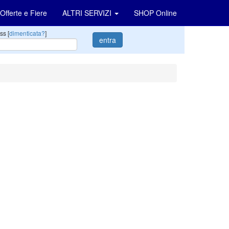
Offerte e Fiere
ALTRI SERVIZI
SHOP Online
ss [
dimenticata?
]
entra