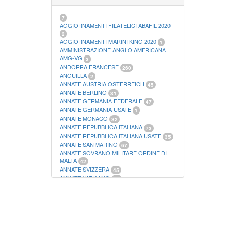
21
FOGLI FILATELICI SAN MARINO
13
FOGLI FILATELICI VATICANO
37
7
FOGLI MARINI PERIODI SEPARATI ITALIA
AGGIORNAMENTI FILATELICI ABAFIL 2020
15
2
FOGLI MARINI PERIODI SEPARATI SAN
AGGIORNAMENTI MARINI KING 2020
1
MARINO
AMMINISTRAZIONE ANGLO AMERICANA
14
FOGLI MARINI PERIODI SEPARATI
AMG-VG
3
VATICANO
ANDORRA FRANCESE
10
260
FOGLI MARINI REGNO D'ITALIA COLONIE
ANGUILLA
2
ITL,
20
ANNATE AUSTRIA OSTERREICH
45
MATERIALE FILATELICO MARINI
33
ANNATE BERLINO
31
RACCOGLITORI XL
1
ANNATE GERMANIA FEDERALE
47
ANNATE GERMANIA USATE
1
ANNATE MONACO
32
ANNATE REPUBBLICA ITALIANA
73
ANNATE REPUBBLICA ITALIANA USATE
35
ANNATE SAN MARINO
67
ANNATE SOVRANO MILITARE ORDINE DI
MALTA
42
ANNATE SVIZZERA
45
ANNATE VATICANO
64
ANTICHI STATI ITALIANI SICILIA
2
AUSTRIA
178
AZZORRE
114
BUSTE PRIMO GIORNO SAN MARINO
2
CASTELROSSO
10