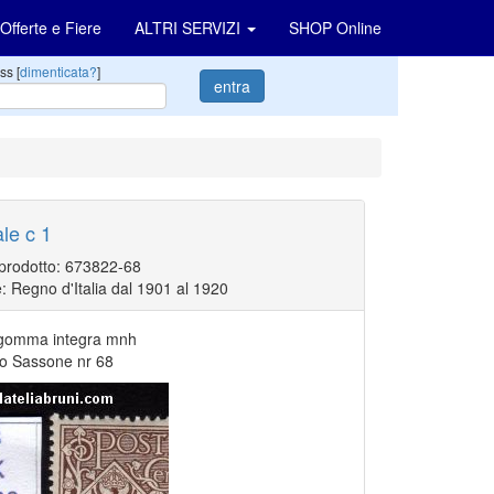
Offerte e Fiere
ALTRI SERVIZI
SHOP Online
ss [
dimenticata?
]
entra
ale c 1
 prodotto: 673822-68
: Regno d'Italia dal 1901 al 1920
gomma integra mnh
go Sassone nr 68