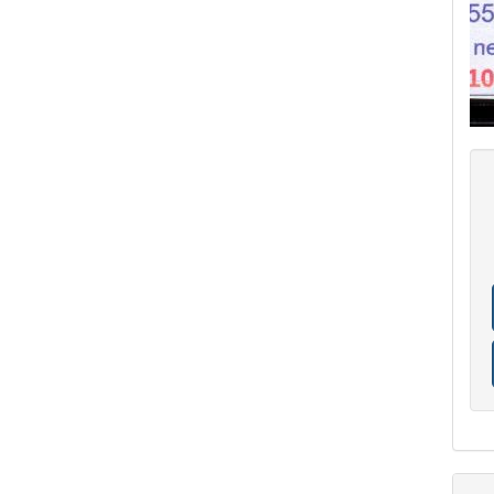
COLONIE ITALIANE ISOLE EGEO NISIRO
27
COLONIE ITALIANE ISOLE EGEO PATMO
30
COLONIE ITALIANE ISOLE EGEO PISCOPI
26
COLONIE ITALIANE ISOLE EGEO RODI
33
COLONIE ITALIANE ISOLE EGEO
SCARAPANTO
5
COLONIE ITALIANE ISOLE EGEO
SCARPANTO
14
COLONIE ITALIANE ISOLE EGEO SIMI
19
COLONIE ITALIANE ISOLE EGEO
STAMPALIA
28
COLONIE ITALIANE LA CANEA
1
COLONIE ITALIANE LIBIA
41
COLONIE ITALIANE LITTORALE SLOVENO
2
COLONIE ITALIANE LUBIANA
2
COLONIE ITALIANE MEF
1
COLONIE ITALIANE MONTENEGRO
1
COLONIE ITALIANE OCCUPAZIONE FIUME
1
COLONIE ITALIANE OLTRE GIUBA
30
COLONIE ITALIANE PECHINO
1
COLONIE ITALIANE SASENO
10
COLONIE ITALIANE SMIRNE
1