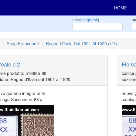
HOME
email [
registrati
]
pa
Shop Francobolli
Regno D'italia Dal 1901 Al 1920
(125)
reale c 2
Flore
ice prodotto: 516665-68
codice
ione: Regno d'Italia dal 1901 al 1920
sezione
vo gomma integra mnh
nuovo 
alogo Sassone nr 68 a
catalo