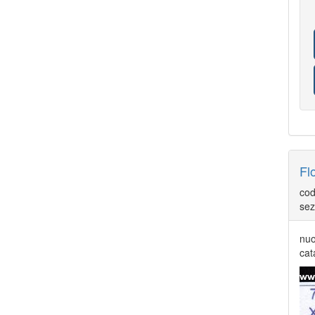
20
EUROPA CEPT 1972
21
EUROPA CEPT 1973
23
EUROPA CEPT 1974
22
EUROPA CEPT 1975
23
EUROPA CEPT 1976
25
EUROPA CEPT 1977
30
EUROPA CEPT MINIFOGLI
108
F
1
F.D.C. SOVRANO MILITARE ORDINE DI
MALTA
217
FIUME
45
FOLDER FILATELICI
1
FRANCIA
512
FRANCIA ANNATE COMPLETE
Fl
44
FRANCIA ARTE
185
GEMANIA 2012
cod
61
GEMANIA 2014
54
sez
GERMANIA BERLINO
120
GERMANIA OCCUPAZIONI II GUERRA
MONDIALE
nuo
60
GERMANIA REICH
cat
89
GERMANIA REPUBBLICA DEMOCRATICA
2
GERMANIA REPUBBLICA FEDERALE
245
GERMANIA SARRE
69
GRAN BRETAGNA
245
IRALNDA
1