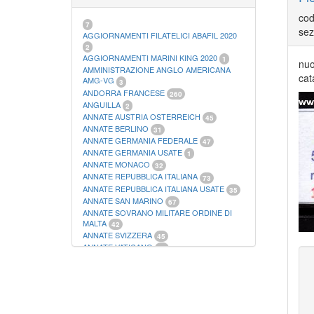
21
FOGLI FILATELICI SAN MARINO
13
cod
FOGLI FILATELICI VATICANO
37
7
sez
FOGLI MARINI PERIODI SEPARATI ITALIA
AGGIORNAMENTI FILATELICI ABAFIL 2020
15
2
FOGLI MARINI PERIODI SEPARATI SAN
AGGIORNAMENTI MARINI KING 2020
1
nuo
MARINO
AMMINISTRAZIONE ANGLO AMERICANA
14
cat
FOGLI MARINI PERIODI SEPARATI
AMG-VG
3
VATICANO
ANDORRA FRANCESE
10
260
FOGLI MARINI REGNO D'ITALIA COLONIE
ANGUILLA
2
ITL,
20
ANNATE AUSTRIA OSTERREICH
45
MATERIALE FILATELICO MARINI
33
ANNATE BERLINO
31
RACCOGLITORI XL
1
ANNATE GERMANIA FEDERALE
47
ANNATE GERMANIA USATE
1
ANNATE MONACO
32
ANNATE REPUBBLICA ITALIANA
73
ANNATE REPUBBLICA ITALIANA USATE
35
ANNATE SAN MARINO
67
ANNATE SOVRANO MILITARE ORDINE DI
MALTA
42
ANNATE SVIZZERA
45
ANNATE VATICANO
64
ANTICHI STATI ITALIANI SICILIA
2
AUSTRIA
178
AZZORRE
114
BUSTE PRIMO GIORNO SAN MARINO
2
CASTELROSSO
10