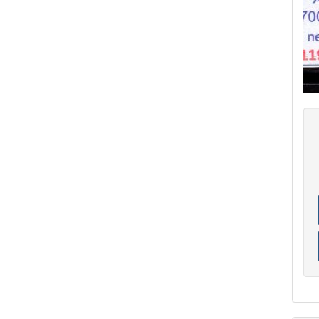
ISOLE ITALIANE DELL'EGEO CALINO
4
ISOLE ITALIANE DELL'EGEO CARCHI
4
ISOLE ITALIANE DELL'EGEO CASO
5
ISOLE ITALIANE DELL'EGEO COO
5
ISOLE ITALIANE DELL'EGEO LEROS
7
ISOLE ITALIANE DELL'EGEO LIPSO
4
ISOLE ITALIANE DELL'EGEO NISIRO
5
ISOLE ITALIANE DELL'EGEO PATMO
6
ISOLE ITALIANE DELL'EGEO PISCOPI
6
ISOLE ITALIANE DELL'EGEO RODI
6
ISOLE ITALIANE DELL'EGEO SCARPANTO
4
ISOLE ITALIANE DELL'EGEO SIMI
3
ISOLE ITALIANE DELL'EGEO STAMPALIA
5
KENYA & UGANDE
2
LESOTHO
1
LIBRI POSTE ITALIANE
55
LIECHTENSTEIN
102
LOMBARDO VENETO
7
LUOGOTENENZA
18
MADERA
118
MONACO
57
NAPOLI
8
NIGERIA
45
NORFOLK
144
NOVITà
1