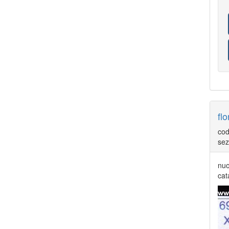
COLONIE ITALIANE AFRICA ORIENTALE IT
79
COLONIE ITALIANE ALBANIA
1
COLONIE ITALIANE CATTARO
2
COLONIE ITALIANE CIRENAICA
112
COLONIE ITALIANE COSTANTINOPOLI
37
COLONIE ITALIANE CROAZIA
1
COLONIE ITALIANE EGEO EMISSIONI
GENERALI
88
COLONIE ITALIANE EMISSIONI GENERALI
101
COLONIE ITALIANE ERITREA
182
COLONIE ITALIANE ETIOPIA
13
flo
COLONIE ITALIANE FEZZAN
2
COLONIE ITALIANE FIERA DI TRIPOLI
1
cod
COLONIE ITALIANE GERUSALEMME
1
COLONIE ITALIANE GIRI COLONIALI
sez
1
COLONIE ITALIANE ISOLE EGEO CALINO
16
nuo
COLONIE ITALIANE ISOLE EGEO CARCHI
cat
32
COLONIE ITALIANE ISOLE EGEO CASO
31
COLONIE ITALIANE ISOLE EGEO
CASTELROSSO
52
COLONIE ITALIANE ISOLE EGEO COO
23
COLONIE ITALIANE ISOLE EGEO LERO
31
COLONIE ITALIANE ISOLE EGEO LIPSO
30